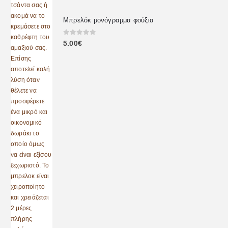
Μπρελόκ μονόγραμμα φούξια
0
out of 5
5.00
€