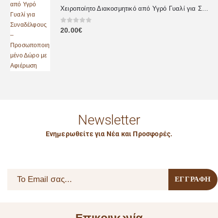
Χειροποίητο Διακοσμητικό από Υγρό Γυαλί για Συναδέλφους – Προσωποποιημένο Δώρο με Αφιέρωση
0
out of 5
20.00
€
Newsletter
Ενημερωθείτε για Νέα και Προσφορές.