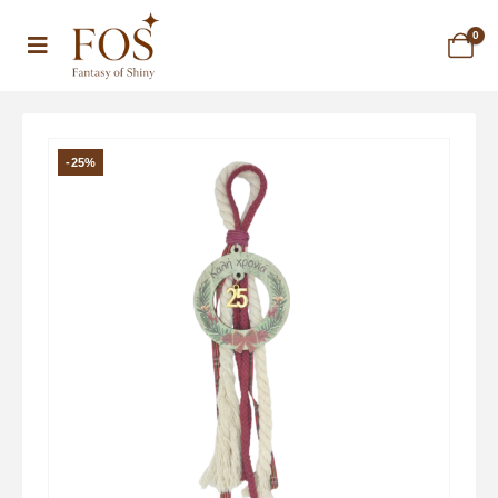
0
-25%