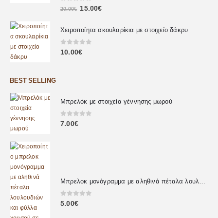
0
out of 5
15.00
€
20.00
€
Χειροποίητα σκουλαρίκια με στοιχείο δάκρυ
0
out of 5
10.00
€
BEST SELLING
Μπρελόκ με στοιχεία γέννησης μωρού
0
out of 5
7.00
€
Μπρελοκ μονόγραμμα με αληθινά πέταλα λουλουδιών
0
out of 5
5.00
€