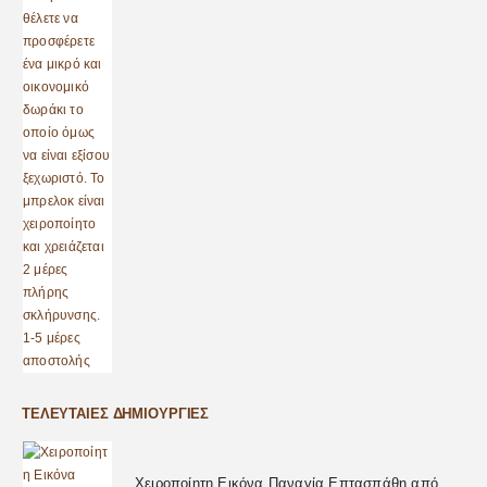
ΤΕΛΕΥΤΑΊΕΣ ΔΗΜΙΟΥΡΓΊΕΣ
Χειροποίητη Εικόνα Παναγία Επτασπάθη από Υγρό Γυαλί