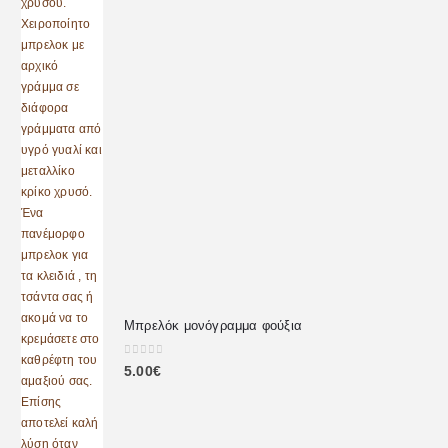
Μπρελόκ μονόγραμμα φούξια
0
out of 5
5.00
€