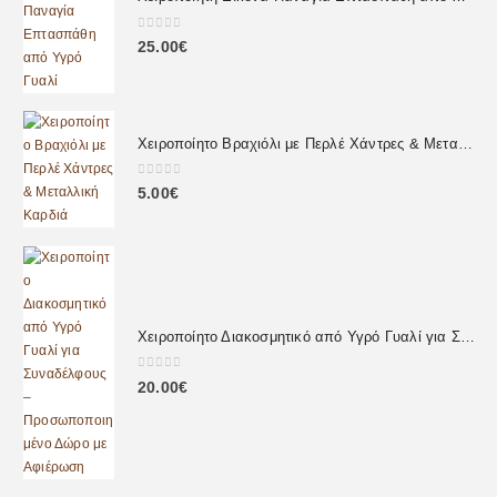
0
out of 5
25.00
€
Χειροποίητο Βραχιόλι με Περλέ Χάντρες & Μεταλλική Καρδιά
0
out of 5
5.00
€
Χειροποίητο Διακοσμητικό από Υγρό Γυαλί για Συναδέλφους – Προσωποποιημένο Δώρο με Αφιέρωση
0
out of 5
20.00
€