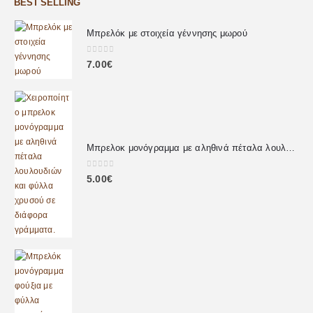
BEST SELLING
Μπρελόκ με στοιχεία γέννησης μωρού
0
out of 5
7.00
€
Μπρελοκ μονόγραμμα με αληθινά πέταλα λουλουδιών
0
out of 5
5.00
€