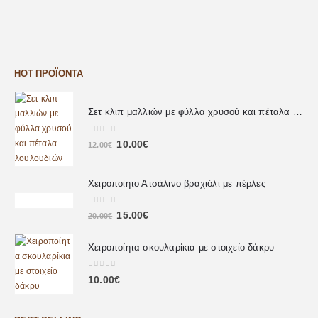
HOT ΠΡΟΪΌΝΤΑ
Σετ κλιπ μαλλιών με φύλλα χρυσού και πέταλα λουλουδιών
0
out of 5
10.00
€
12.00
€
Χειροποίητο Ατσάλινο βραχιόλι με πέρλες
0
out of 5
15.00
€
20.00
€
Χειροποίητα σκουλαρίκια με στοιχείο δάκρυ
0
out of 5
10.00
€