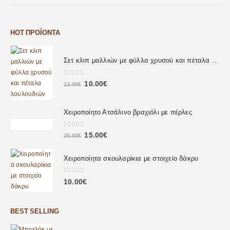
HOT ΠΡΟΪΌΝΤΑ
Σετ κλιπ μαλλιών με φύλλα χρυσού και πέταλα λουλουδιών
0
out of 5
10.00
€
12.00
€
Χειροποίητο Ατσάλινο βραχιόλι με πέρλες
0
out of 5
15.00
€
20.00
€
Χειροποίητα σκουλαρίκια με στοιχείο δάκρυ
0
out of 5
10.00
€
BEST SELLING