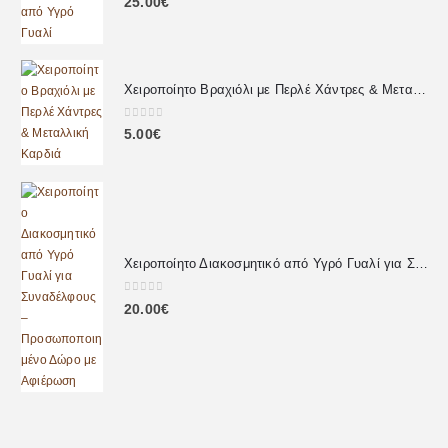
25.00
€
Χειροποίητο Βραχιόλι με Περλέ Χάντρες & Μεταλλική Καρδιά
0
out of 5
5.00
€
Χειροποίητο Διακοσμητικό από Υγρό Γυαλί για Συναδέλφους – Προσωποποιημένο Δώρο με Αφιέρωση
0
out of 5
20.00
€