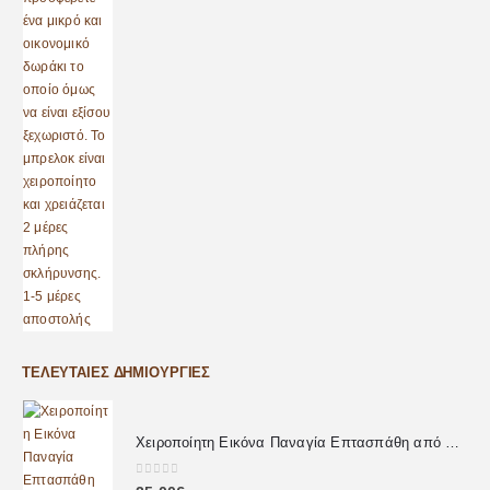
ΤΕΛΕΥΤΑΊΕΣ ΔΗΜΙΟΥΡΓΊΕΣ
Χειροποίητη Εικόνα Παναγία Επτασπάθη από Υγρό Γυαλί
0
out of 5