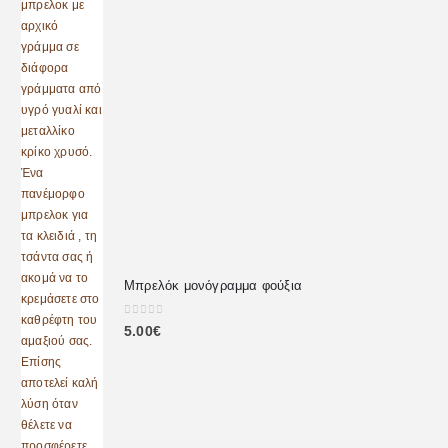
Μπρελόκ μονόγραμμα φούξια
0
out of 5
5.00
€