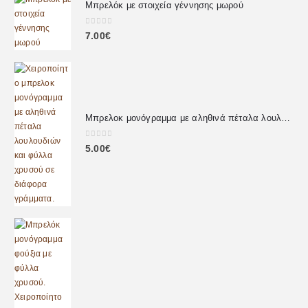
Μπρελόκ με στοιχεία γέννησης μωρού
0
out of 5
7.00
€
Μπρελοκ μονόγραμμα με αληθινά πέταλα λουλουδιών
0
out of 5
5.00
€