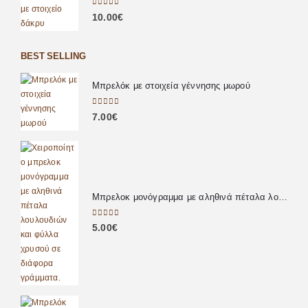
0
out of 5
10.00
€
BEST SELLING
Μπρελόκ με στοιχεία γέννησης μωρού
0
out of 5
7.00
€
Μπρελοκ μονόγραμμα με αληθινά πέταλα λουλουδιών
0
out of 5
5.00
€