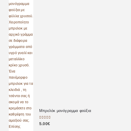
Μπρελόκ μονόγραμμα φούξια
0
out of 5
5.00
€