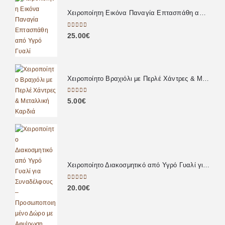
Χειροποίητη Εικόνα Παναγία Επτασπάθη από Υγρό Γυαλί
0
out of 5
25.00
€
Χειροποίητο Βραχιόλι με Περλέ Χάντρες & Μεταλλική Καρδιά
0
out of 5
5.00
€
Χειροποίητο Διακοσμητικό από Υγρό Γυαλί για Συναδέλφους – Προσωποποιημένο Δώρο με Αφιέρωση
0
out of 5
20.00
€