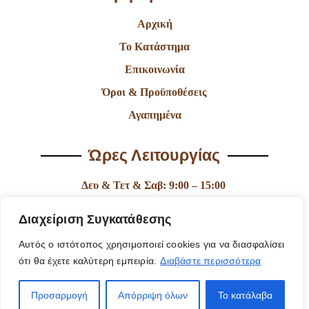
Αρχική
Το Κατάστημα
Επικοινωνία
Όροι & Προϋποθέσεις
Αγαπημένα
Ώρες Λειτουργίας
Δευ & Τετ & Σαβ: 9:00 – 15:00
Τρι & Παρ: 9:00 – 14:30 & 17:30-21:00
Διαχείριση Συγκατάθεσης
Πεμ: 9:00-18:00
Αυτός ο ιστότοπος χρησιμοποιεί cookies για να διασφαλίσει
Κυρ: Κλειστά
ότι θα έχετε καλύτερη εμπειρία.
Διαβάστε περισσότερα
Προσαρμογή
Απόρριψη όλων
Το κατάλαβα
© 2025 Fantasy Of Shiny | Κατασκευή Ιστοσελίδας
ByYourSite