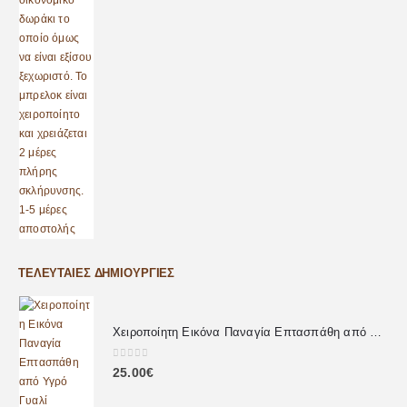
ΤΕΛΕΥΤΑΊΕΣ ΔΗΜΙΟΥΡΓΊΕΣ
Χειροποίητη Εικόνα Παναγία Επτασπάθη από Υγρό Γυαλί
0
out of 5
25.00
€