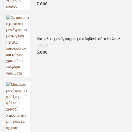
0
out of 5
7.00
€
Μπρελοκ μονόγραμμα με αληθινά πέταλα λουλουδιών
0
out of 5
5.00
€