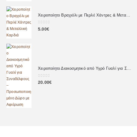
Χειροποίητο Βραχιόλι με Περλέ Χάντρες & Μεταλλική Καρδιά
0
out of 5
5.00
€
Χειροποίητο Διακοσμητικό από Υγρό Γυαλί για Συναδέλφους – Προσωποποιημένο Δώρο με Αφιέρωση
0
out of 5
20.00
€