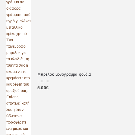
Μπρελόκ μονόγραμμα φούξια
0
out of 5
5.00
€