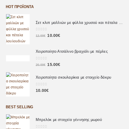
HOT ΠΡΟΪΌΝΤΑ
Σετ κλιπ μαλλιών με φύλλα χρυσού και πέταλα λουλουδιών
0
out of 5
10.00
€
12.00
€
Χειροποίητο Ατσάλινο βραχιόλι με πέρλες
0
out of 5
15.00
€
20.00
€
Χειροποίητα σκουλαρίκια με στοιχείο δάκρυ
0
out of 5
10.00
€
BEST SELLING
Μπρελόκ με στοιχεία γέννησης μωρού