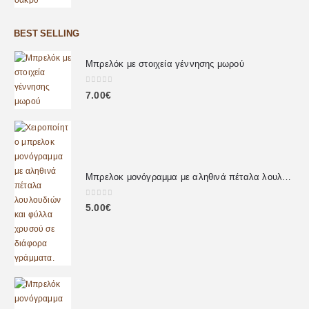
BEST SELLING
Μπρελόκ με στοιχεία γέννησης μωρού
0
out of 5
7.00
€
Μπρελοκ μονόγραμμα με αληθινά πέταλα λουλουδιών
0
out of 5
5.00
€