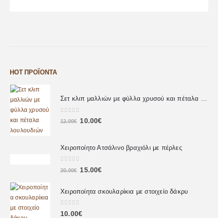
HOT ΠΡΟΪΌΝΤΑ
Σετ κλιπ μαλλιών με φύλλα χρυσού και πέταλα λουλουδιών
0
out of 5
10.00
€
12.00
€
Χειροποίητο Ατσάλινο βραχιόλι με πέρλες
0
out of 5
15.00
€
20.00
€
Χειροποίητα σκουλαρίκια με στοιχείο δάκρυ
0
out of 5
10.00
€