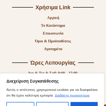
Χρήσιμα Link
Αρχική
Το Κατάστημα
Επικοινωνία
Όροι & Προϋποθέσεις
Αγαπημένα
Ώρες Λειτουργίας
Δευ & Τετ & Σαβ: 9:00 – 15:00
Τρι & Παρ: 9:00 – 14:30 & 17:30-21:00
Διαχείριση Συγκατάθεσης
Πεμ: 9:00-18:00
Αυτός ο ιστότοπος χρησιμοποιεί cookies για να διασφαλίσει
ότι θα έχετε καλύτερη εμπειρία.
Διαβάστε περισσότερα
Κυρ: Κλειστά