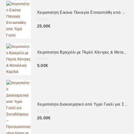
Χειροποίητη Εικόνα Παναγία Επτασπάθη από Υγρό Γυαλί
0
out of 5
25.00
€
Χειροποίητο Βραχιόλι με Περλέ Χάντρες & Μεταλλική Καρδιά
0
out of 5
5.00
€
Χειροποίητο Διακοσμητικό από Υγρό Γυαλί για Συναδέλφους – Προσωποποιημένο Δώρο με Αφιέρωση
0
out of 5
20.00
€