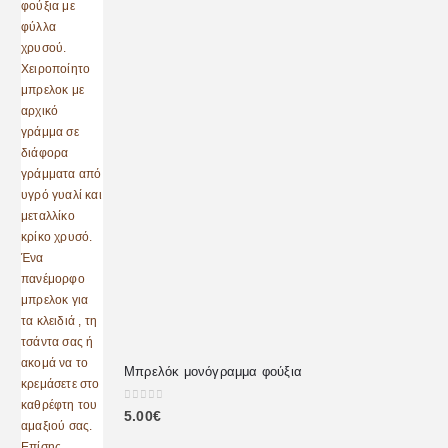
Μπρελόκ μονόγραμμα φούξια
0
out of 5
5.00
€