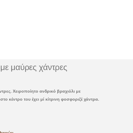
 με μαύρες χάντρες
ντρες. Χειροποίητο ανδρικό βραχιόλι με
το κέντρο του έχει μί κίτρινη φοσφοριζέ χάντρα.
θυμιών