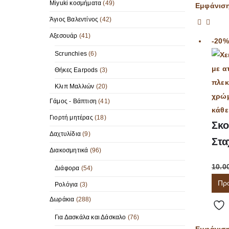
Miyuki κοσμήματα
(49)
Εμφάνισ
Άγιος Βαλεντίνος
(42)
Αξεσουάρ
(41)
-20%
Scrunchies
(6)
Θήκες Earpods
(3)
Κλιπ Μαλλιών
(20)
Γάμος - Βάπτιση
(41)
Γιορτή μητέρας
(18)
Σκο
Δαχτυλίδια
(9)
Στα
Διακοσμητικά
(96)
10.0
Διάφορα
(54)
Πρ
Ρολόγια
(3)
Δωράκια
(288)
Για Δασκάλα και Δάσκαλο
(76)
Εμφάνισ