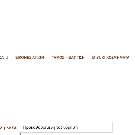
ΚΆ
ΕΙΚΌΝΕΣ ΑΓΊΩΝ
ΓΆΜΟΣ – ΒΆΠΤΙΣΗ
MIYUKI ΚΟΣΜΉΜΑΤΑ
ση κατά: