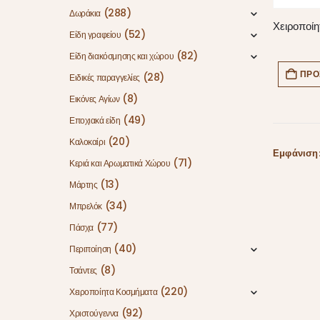
(288)
Δωράκια
(52)
Είδη γραφείου
(82)
Είδη διακόσμησης και χώρου
ΠΡΟ
(28)
Ειδικές παραγγελίες
(8)
Εικόνες Αγίων
(49)
Εποχιακά είδη
(20)
Καλοκαίρι
Εμφάνιση
(71)
Κεριά και Αρωματικά Χώρου
(13)
Μάρτης
(34)
Μπρελόκ
(77)
Πάσχα
(40)
Περιποίηση
(8)
Τσάντες
(220)
Χειροποίητα Κοσμήματα
(92)
Χριστούγεννα