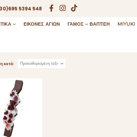
30)695 5394 548
ΤΙΚΆ
ΕΙΚΌΝΕΣ ΑΓΊΩΝ
ΓΆΜΟΣ – ΒΆΠΤΙΣΗ
MIYUKI
η κατά: