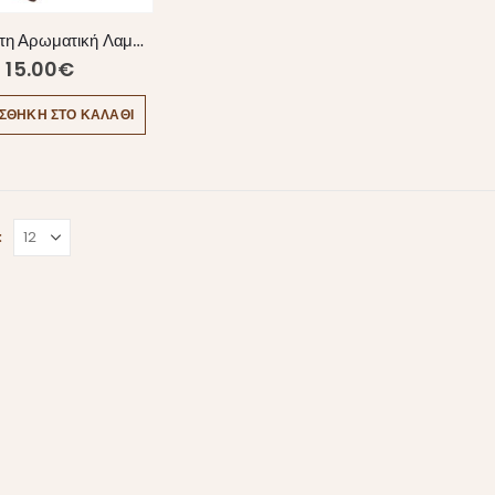
Χειροποίητη Αρωματική Λαμπάδα “Chocolate Teddy”
15.00
€
ΣΘΉΚΗ ΣΤΟ ΚΑΛΆΘΙ
: