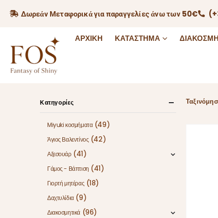
Δωρεάν Μεταφορικά για παραγγελίες άνω των 50€
(+
ΑΡΧΙΚΉ
ΚΑΤΆΣΤΗΜΑ
ΔΙΑΚΟΣΜΗ
Ταξινόμησ
Κατηγορίες
(49)
Miyuki κοσμήματα
(42)
Άγιος Βαλεντίνος
(41)
Αξεσουάρ
(41)
Γάμος - Βάπτιση
(18)
Γιορτή μητέρας
(9)
Δαχτυλίδια
(96)
Διακοσμητικά