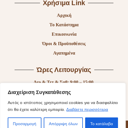
Χρήσιμα Link
Αρχική
Το Κατάστημα
Επικοινωνία
Όροι & Προϋποθέσεις
Αγαπημένα
Ώρες Λειτουργίας
Δευ & Τετ & Σαβ: 9:00 – 15:00
Τρι & Παρ: 9:00 – 14:30 & 17:30-21:00
Διαχείριση Συγκατάθεσης
Πεμ: 9:00-18:00
Αυτός ο ιστότοπος χρησιμοποιεί cookies για να διασφαλίσει
ότι θα έχετε καλύτερη εμπειρία.
Διαβάστε περισσότερα
Κυρ: Κλειστά
Προσαρμογή
Απόρριψη όλων
Το κατάλαβα