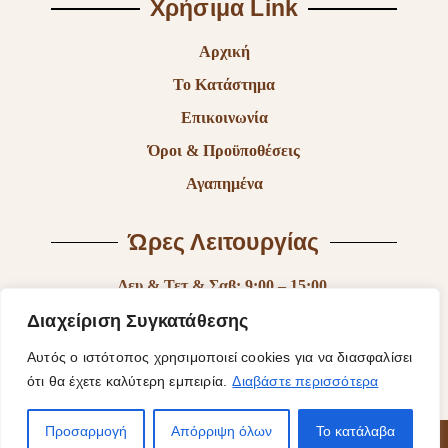
Χρήσιμα Link
Αρχική
Το Κατάστημα
Επικοινωνία
Όροι & Προϋποθέσεις
Αγαπημένα
Ώρες Λειτουργίας
Δευ & Τετ & Σαβ: 9:00 – 15:00
Τρι & Παρ: 9:00 – 14:30 & 17:30-21:00
Διαχείριση Συγκατάθεσης
Πεμ: 9:00-18:00
Αυτός ο ιστότοπος χρησιμοποιεί cookies για να διασφαλίσει
ότι θα έχετε καλύτερη εμπειρία.
Διαβάστε περισσότερα
Κυρ: Κλειστά
Προσαρμογή
Απόρριψη όλων
Το κατάλαβα
© 2025 Fantasy Of Shiny | Κατασκευή Ιστοσελίδας
ByYourSite