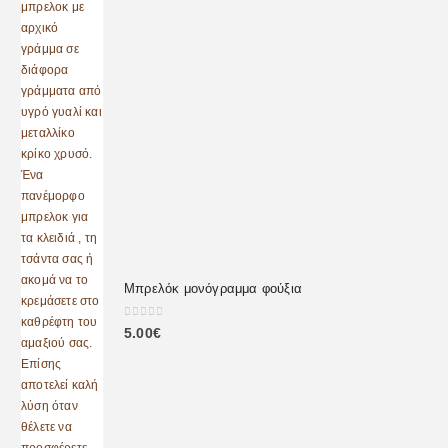
Μπρελόκ μονόγραμμα φούξια
0
out of 5
5.00
€