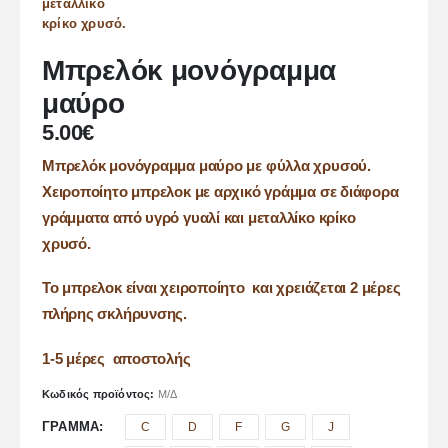
Μπρελόκ μονόγραμμα
μαύρο
5.00
€
Μπρελόκ μονόγραμμα μαύρο με φύλλα χρυσού.
Χειροποίητο μπρελοκ με αρχικό γράμμα σε διάφορα
γράμματα από υγρό γυαλί και μεταλλίκο κρίκο
χρυσό.
Το μπρελοκ είναι χειροποίητο και χρειάζεται 2 μέρες
πλήρης σκλήρυνσης.
1-5 μέρες αποστολής
Κωδικός προϊόντος:
Μ/Δ
ΓΡΆΜΜΑ
C
D
F
G
J