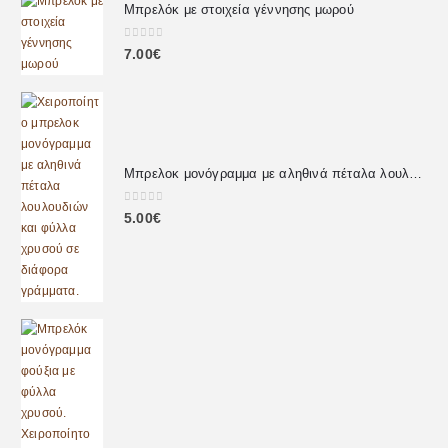
Μπρελόκ με στοιχεία γέννησης μωρού
0
out of 5
7.00
€
Μπρελοκ μονόγραμμα με αληθινά πέταλα λουλουδιών
0
out of 5
5.00
€