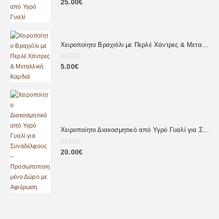
25.00
€
Χειροποίητο Βραχιόλι με Περλέ Χάντρες & Μεταλλική Καρδιά
0
out of 5
5.00
€
Χειροποίητο Διακοσμητικό από Υγρό Γυαλί για Συναδέλφους – Προσωποποιημένο Δώρο με Αφιέρωση
0
out of 5
20.00
€