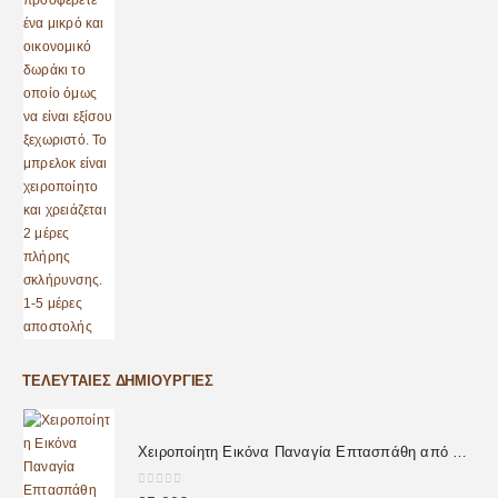
ΤΕΛΕΥΤΑΊΕΣ ΔΗΜΙΟΥΡΓΊΕΣ
Χειροποίητη Εικόνα Παναγία Επτασπάθη από Υγρό Γυαλί
0
out of 5