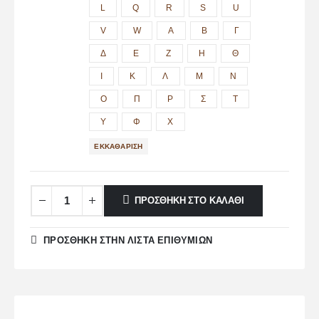
L
Q
R
S
U
V
W
Α
Β
Γ
Δ
Ε
Ζ
Η
Θ
Ι
Κ
Λ
Μ
Ν
Ο
Π
Ρ
Σ
Τ
Υ
Φ
Χ
ΕΚΚΑΘΆΡΙΣΗ
ΠΡΟΣΘΉΚΗ ΣΤΟ ΚΑΛΆΘΙ
ΠΡΌΣΘΉΚΗ ΣΤΗΝ ΛΊΣΤΑ ΕΠΙΘΥΜΙΏΝ