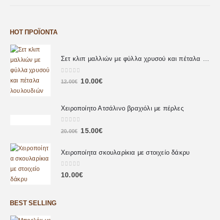
HOT ΠΡΟΪΌΝΤΑ
Σετ κλιπ μαλλιών με φύλλα χρυσού και πέταλα λουλουδιών
0
out of 5
10.00
€
12.00
€
Χειροποίητο Ατσάλινο βραχιόλι με πέρλες
0
out of 5
15.00
€
20.00
€
Χειροποίητα σκουλαρίκια με στοιχείο δάκρυ
0
out of 5
10.00
€
BEST SELLING