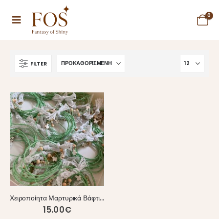
0
FILTER
Χειροποίητα Μαρτυρικά Βάφτισης με Δαντέλα & Χαολίτη
15.00
€