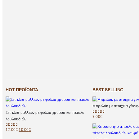
HOT ΠΡΟΪΌΝΤΑ
BEST SELLING
Μπρελόκ με στοιχεία γένν
Σετ κλιπ μαλλιών με φύλλα χρυσού και πέταλα
7.00
€
0
out of 5
λουλουδιών
12.00
€
10.00
€
0
out of 5