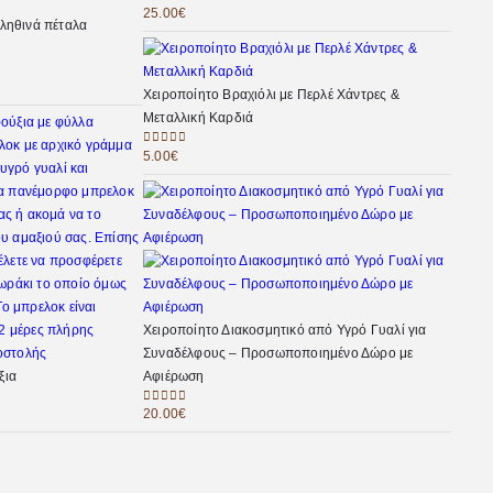
25.00
€
0
out of 5
ληθινά πέταλα
Χειροποίητο Βραχιόλι με Περλέ Χάντρες &
Μεταλλική Καρδιά
5.00
€
0
out of 5
Χειροποίητο Διακοσμητικό από Υγρό Γυαλί για
Συναδέλφους – Προσωποποιημένο Δώρο με
ξια
Αφιέρωση
20.00
€
0
out of 5