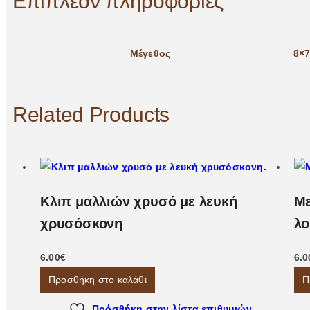
Επιπλέον πληροφορίες
Μέγεθος
8×7
Related Products
Κλιπ μαλλιών χρυσό με λευκή
Με
χρυσόσκονη
λο
6.00
€
6.0
Προσθήκη στο καλάθι
Π
Πρόσθήκη στην λίστα επιθυμιών