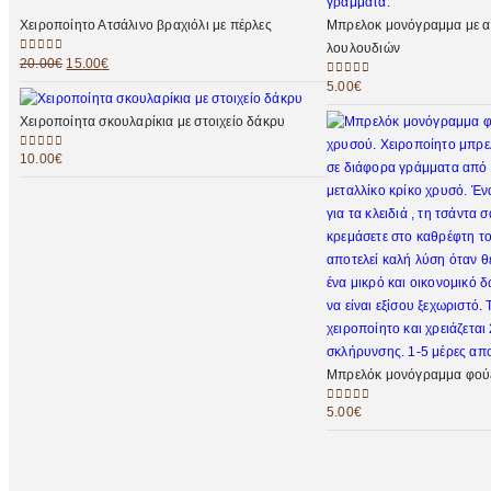
Χειροποίητο Ατσάλινο βραχιόλι με πέρλες
Μπρελοκ μονόγραμμα με α
λουλουδιών
20.00
€
15.00
€
0
out of 5
5.00
€
0
out of 5
Χειροποίητα σκουλαρίκια με στοιχείο δάκρυ
10.00
€
0
out of 5
Μπρελόκ μονόγραμμα φού
5.00
€
0
out of 5