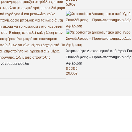
5.00
€
0
out of 5
Χειροποίητο Διακοσμητικό από Υγρό Γυα
Συναδέλφους – Προσωποποιημένο Δώρ
Αφιέρωση
νόγραμμα φούξια
20.00
€
0
out of 5