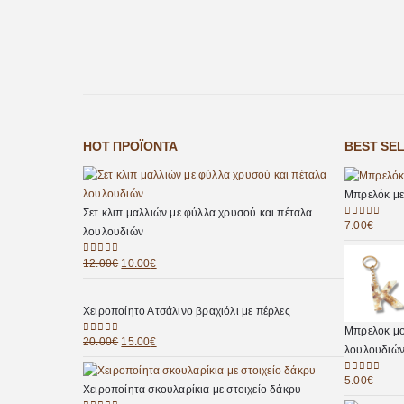
HOT ΠΡΟΪΌΝΤΑ
BEST SE
Μπρελόκ με
Σετ κλιπ μαλλιών με φύλλα χρυσού και πέταλα
7.00
€
0
out of 5
λουλουδιών
12.00
€
10.00
€
0
out of 5
Χειροποίητο Ατσάλινο βραχιόλι με πέρλες
Μπρελοκ μο
20.00
€
15.00
€
0
out of 5
λουλουδιώ
5.00
€
0
out of 5
Χειροποίητα σκουλαρίκια με στοιχείο δάκρυ