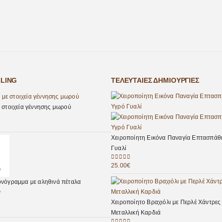
LLING
ΤΕΛΕΥΤΑΊΕΣ ΔΗΜΙΟΥΡΓΊΕΣ
 στοιχεία γέννησης μωρού
Χειροποίητη Εικόνα Παναγία Επτασπάθ
Γυαλί
25.00
€
0
out of 5
νόγραμμα με αληθινά πέταλα
ν
Χειροποίητο Βραχιόλι με Περλέ Χάντρες
Μεταλλική Καρδιά