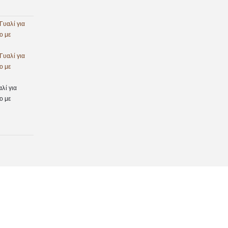
λί για
ο με