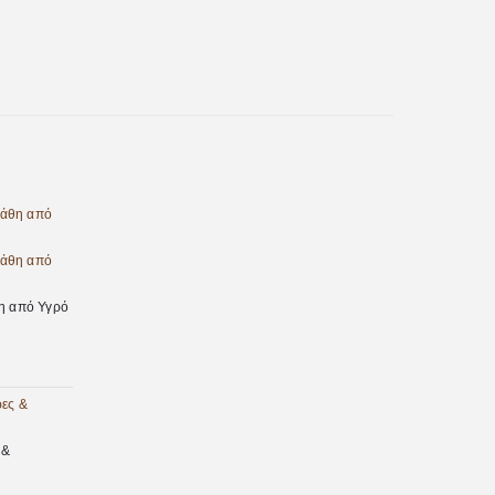
η από Υγρό
 &