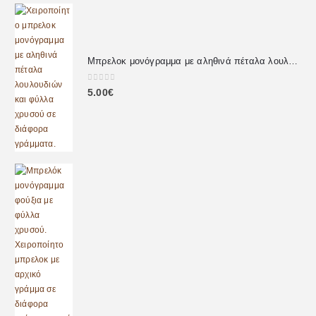
Μπρελοκ μονόγραμμα με αληθινά πέταλα λουλουδιών
0
out of 5
5.00
€