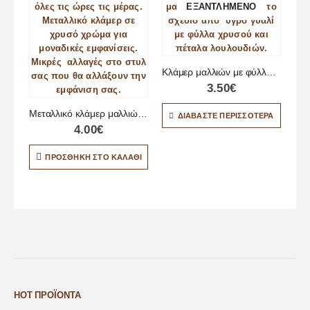
ΕΞΑΝΤΛΗΜΈΝΟ
Κλάμερ μαλλιών με φύλλα χρυσού
3.50
€
Πα
Μεταλλικό κλάμερ μαλλιών 7.5cm
ΔΙΑΒΆΣΤΕ ΠΕΡΙΣΣΌΤΕΡΑ
4.00
€
ΠΡΟΣΘΉΚΗ ΣΤΟ ΚΑΛΆΘΙ
HOT ΠΡΟΪΌΝΤΑ