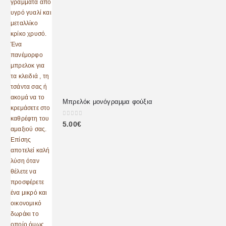
Μπρελόκ μονόγραμμα φούξια
0
out of 5
5.00
€