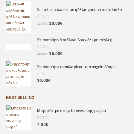
Σετ κλιπ μαλλιών με φύλλα χρυσού και πέταλα λουλουδιών
0
out of 5
10.00
€
12.00
€
Χειροποίητο Ατσάλινο βραχιόλι με πέρλες
0
out of 5
15.00
€
20.00
€
Χειροποίητα σκουλαρίκια με στοιχείο δάκρυ
0
out of 5
10.00
€
BEST SELLING
Μπρελόκ με στοιχεία γέννησης μωρού
0
out of 5
7.00
€