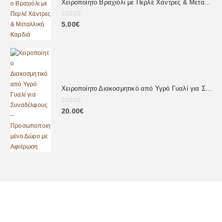
Χειροποίητο Βραχιόλι με Περλέ Χάντρες & Μεταλλική Καρδιά
0
out of 5
5.00
€
Χειροποίητο Διακοσμητικό από Υγρό Γυαλί για Συναδέλφους – Προσωποποιημένο Δώρο με Αφιέρωση
0
out of 5
20.00
€