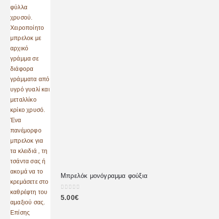
Μπρελόκ μονόγραμμα φούξια
0
out of 5
5.00
€