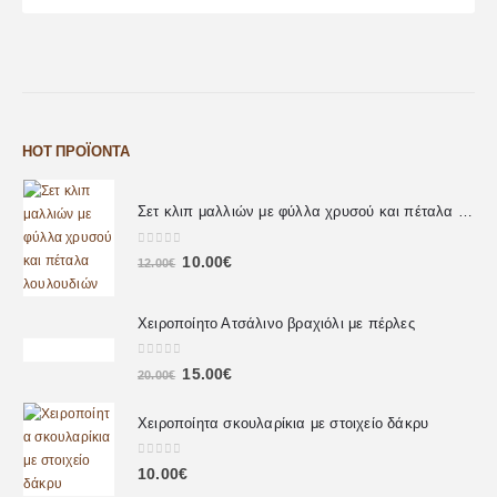
HOT ΠΡΟΪΌΝΤΑ
Σετ κλιπ μαλλιών με φύλλα χρυσού και πέταλα λουλουδιών
0
out of 5
10.00
€
12.00
€
Χειροποίητο Ατσάλινο βραχιόλι με πέρλες
0
out of 5
15.00
€
20.00
€
Χειροποίητα σκουλαρίκια με στοιχείο δάκρυ
0
out of 5
10.00
€