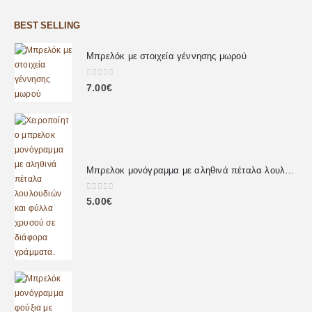
BEST SELLING
Μπρελόκ με στοιχεία γέννησης μωρού
0
out of 5
7.00
€
Μπρελοκ μονόγραμμα με αληθινά πέταλα λουλουδιών
0
out of 5
5.00
€