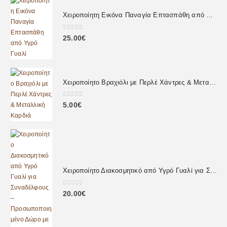
Χειροποίητη Εικόνα Παναγία Επτασπάθη από Υγρό Γυαλί
0
out of 5
25.00
€
Χειροποίητο Βραχιόλι με Περλέ Χάντρες & Μεταλλική Καρδιά
0
out of 5
5.00
€
Χειροποίητο Διακοσμητικό από Υγρό Γυαλί για Συναδέλφους – Προσωποποιημένο Δώρο με Αφιέρωση
0
out of 5
20.00
€