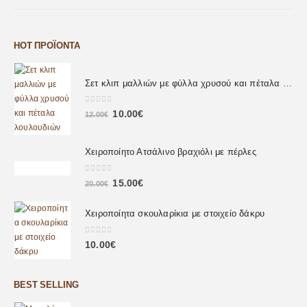
HOT ΠΡΟΪΌΝΤΑ
Σετ κλιπ μαλλιών με φύλλα χρυσού και πέταλα λουλουδιών
0
out of 5
10.00
€
12.00
€
Χειροποίητο Ατσάλινο βραχιόλι με πέρλες
0
out of 5
15.00
€
20.00
€
Χειροποίητα σκουλαρίκια με στοιχείο δάκρυ
0
out of 5
10.00
€
BEST SELLING