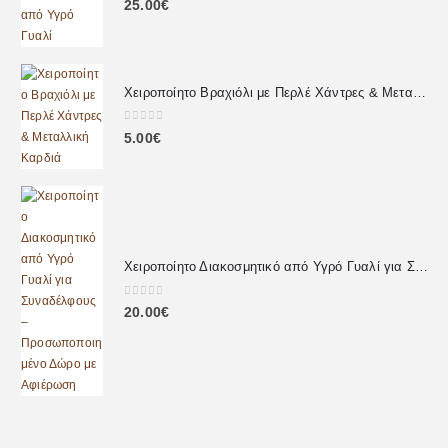
25.00
€
Χειροποίητο Βραχιόλι με Περλέ Χάντρες & Μεταλλική Καρδιά
0
out of 5
5.00
€
Χειροποίητο Διακοσμητικό από Υγρό Γυαλί για Συναδέλφους – Προσωποποιημένο Δώρο με Αφιέρωση
0
out of 5
20.00
€