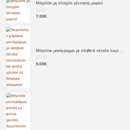
Μπρελόκ με στοιχεία γέννησης μωρού
0
out of 5
7.00
€
Μπρελοκ μονόγραμμα με αληθινά πέταλα λουλουδιών
0
out of 5
5.00
€