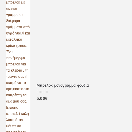
Μπρελόκ μονόγραμμα φούξια
0
out of 5
5.00
€