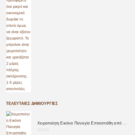
ΤΕΛΕΥΤΑΊΕΣ ΔΗΜΙΟΥΡΓΊΕΣ
Χειροποίητη Εικόνα Παναγία Επτασπάθη από Υγρό Γυαλί
0
out of 5