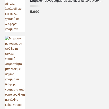
Μπρελοκ μονόγραμμα με αληθινά πέταλα λουλουδιών
0
out of 5
5.00
€