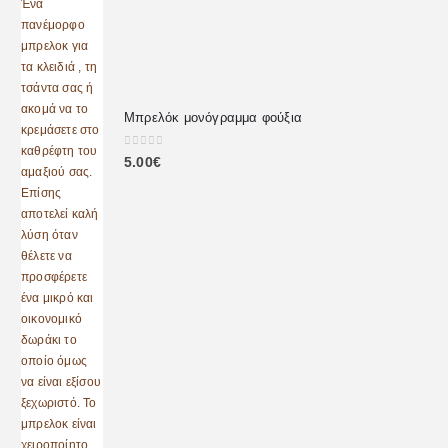
Μπρελόκ μονόγραμμα φούξια
0
out of 5
5.00
€