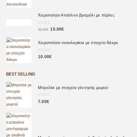
Χειροποίητο Ατσάλινο βραχιόλι με πέρλες
0
out of 5
15.00
€
20.00
€
Χειροποίητα σκουλαρίκια με στοιχείο δάκρυ
0
out of 5
10.00
€
BEST SELLING
Μπρελόκ με στοιχεία γέννησης μωρού
0
out of 5
7.00
€