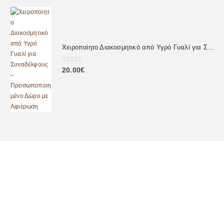
Χειροποίητο Διακοσμητικό από Υγρό Γυαλί για Συναδέλφους – Προσωποποιημένο Δώρο με Αφιέρωση
0
out of 5
20.00
€