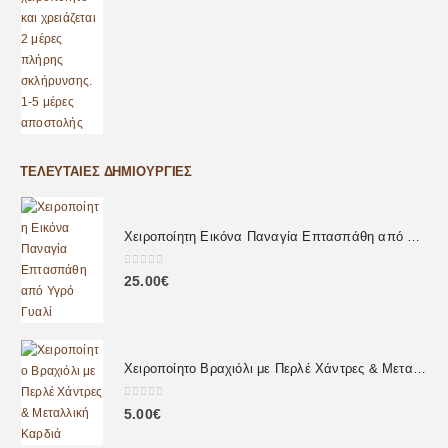
ΤΕΛΕΥΤΑΊΕΣ ΔΗΜΙΟΥΡΓΊΕΣ
Χειροποίητη Εικόνα Παναγία Επτασπάθη από Υγρό Γυαλί
0
out of 5
25.00
€
Χειροποίητο Βραχιόλι με Περλέ Χάντρες & Μεταλλική Καρδιά
0
out of 5
5.00
€