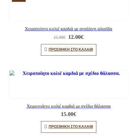
Χειροποίητο κολιέ καρδιά με ατσάλινη αλυσίδα
Original
Η
12.00
€
15.00
€
price
τρέχουσα
was:
τιμή
ΠΡΟΣΘΉΚΗ ΣΤΟ ΚΑΛΆΘΙ
15.00€.
είναι:
12.00€.
Χειροποίητο κολιέ καρδιά με σχέδιο θάλασσα
15.00
€
ΠΡΟΣΘΉΚΗ ΣΤΟ ΚΑΛΆΘΙ