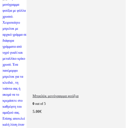
€
0
.
0
€
.
Μπρελόκ μονόγραμμα φούξια
0
out of 5
5.00
€