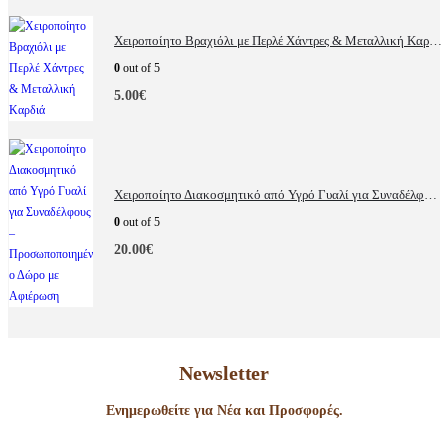
Χειροποίητο Βραχιόλι με Περλέ Χάντρες & Μεταλλική Καρδιά
0
out of 5
5.00
€
Χειροποίητο Διακοσμητικό από Υγρό Γυαλί για Συναδέλφους – Προσωποποιημένο Δώρο με Αφιέρωση
0
out of 5
20.00
€
Newsletter
Ενημερωθείτε για Νέα και Προσφορές.