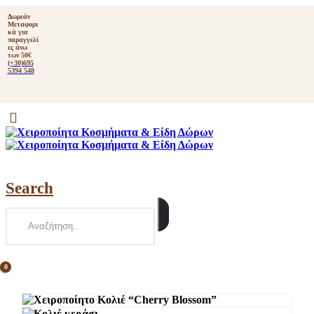
Δωρεάν
Μεταφορι
κά για
παραγγελί
ες άνω
των 50€
(+30)695
5394 548
Search
0