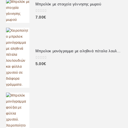
Μπρελόκ με στοιχεία γέννησης μωρού
0
out of 5
7.00
€
Μπρελοκ μονόγραμμα με αληθινά πέταλα λουλουδιών
0
out of 5
5.00
€