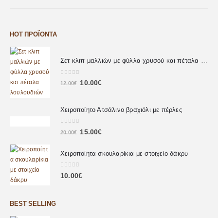
HOT ΠΡΟΪΌΝΤΑ
Σετ κλιπ μαλλιών με φύλλα χρυσού και πέταλα λουλουδιών
0
out of 5
10.00
€
12.00
€
Χειροποίητο Ατσάλινο βραχιόλι με πέρλες
0
out of 5
15.00
€
20.00
€
Χειροποίητα σκουλαρίκια με στοιχείο δάκρυ
0
out of 5
10.00
€
BEST SELLING