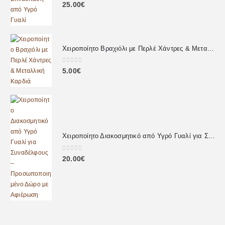
0
out of 5
25.00
€
Χειροποίητο Βραχιόλι με Περλέ Χάντρες & Μεταλλική Καρδιά
0
out of 5
5.00
€
Χειροποίητο Διακοσμητικό από Υγρό Γυαλί για Συναδέλφους – Προσωποποιημένο Δώρο με Αφιέρωση
0
out of 5
20.00
€