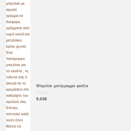
Μπρελόκ μονόγραμμα φούξια
0
out of 5
5.00
€