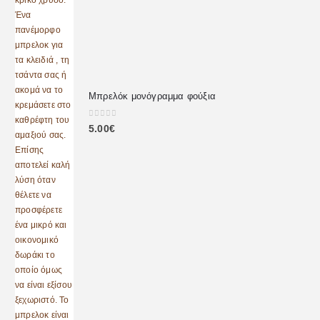
Μπρελόκ μονόγραμμα φούξια
0
out of 5
5.00
€