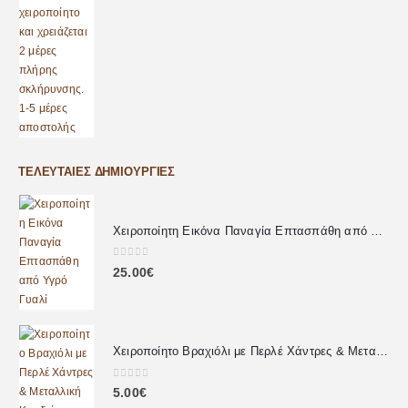
ΤΕΛΕΥΤΑΊΕΣ ΔΗΜΙΟΥΡΓΊΕΣ
Χειροποίητη Εικόνα Παναγία Επτασπάθη από Υγρό Γυαλί
0
out of 5
25.00
€
Χειροποίητο Βραχιόλι με Περλέ Χάντρες & Μεταλλική Καρδιά
0
out of 5
5.00
€