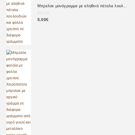
Μπρελοκ μονόγραμμα με αληθινά πέταλα λουλουδιών
0
out of 5
5.00
€