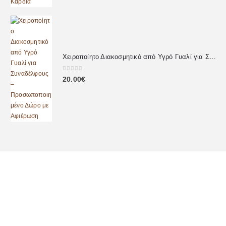
Χειροποίητο Διακοσμητικό από Υγρό Γυαλί για Συναδέλφους – Προσωποποιημένο Δώρο με Αφιέρωση
0
out of 5
20.00
€