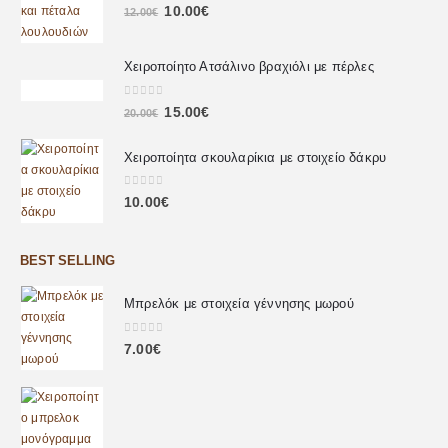
0
out of 5
10.00
€
12.00
€
Χειροποίητο Ατσάλινο βραχιόλι με πέρλες
0
out of 5
15.00
€
20.00
€
Χειροποίητα σκουλαρίκια με στοιχείο δάκρυ
0
out of 5
10.00
€
BEST SELLING
Μπρελόκ με στοιχεία γέννησης μωρού
0
out of 5
7.00
€