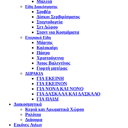
Μαλλιά
Είδη Διακόσμησης
Σουβέρ
Δίσκοι Σερβιρίσματος
Σταχτοδοχεία
Σετ Δώρου
Σταντ για Κοσμήματα
Εποχιακά Είδη
Μάρτης
Καλοκαίρι
Πάσχα
Χριστούγεννα
Άγιος Βαλεντίνος
Γιορτή μητέρας
ΔΩΡΑΚΙΑ
ΓΙΑ ΕΚΕΙΝΗ
ΓΙΑ ΕΚΕΙΝΟΝ
ΓΙΑ ΝΟΝΑ ΚΑΙ ΝΟΝΟ
ΓΙΑ ΔΑΣΚΑΛΑ ΚΑΙ ΔΑΣΚΑΛΟ
ΓΙΑ ΠΑΙΔΙ
Διακοσμητικά
Κεριά και Αρωματικά Χώρου
Ρολόγια
Διάφορα
Εικόνες Αγίων