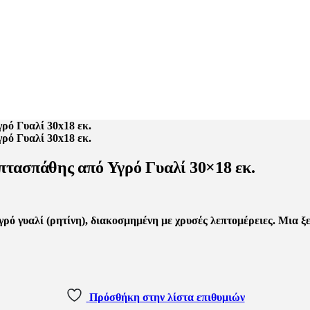
τασπάθης από Υγρό Γυαλί 30×18 εκ.
ό γυαλί (ρητίνη), διακοσμημένη με χρυσές λεπτομέρειες. Μια ξ
Πρόσθήκη στην λίστα επιθυμιών