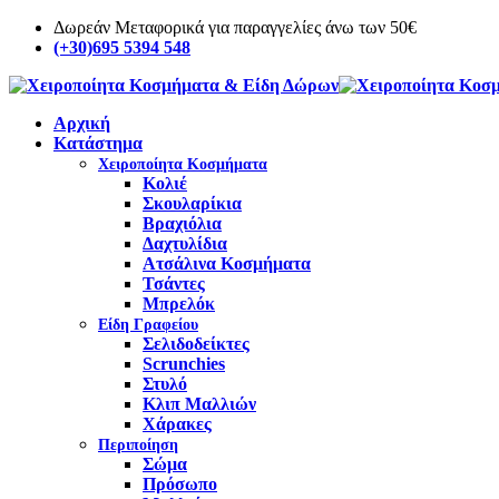
Δωρεάν Μεταφορικά για παραγγελίες άνω των 50€
(+30)695 5394 548
Αρχική
Κατάστημα
Χειροποίητα Κοσμήματα
Κολιέ
Σκουλαρίκια
Βραχιόλια
Δαχτυλίδια
Ατσάλινα Κοσμήματα
Τσάντες
Μπρελόκ
Είδη Γραφείου
Σελιδοδείκτες
Scrunchies
Στυλό
Κλιπ Μαλλιών
Χάρακες
Περιποίηση
Σώμα
Πρόσωπο