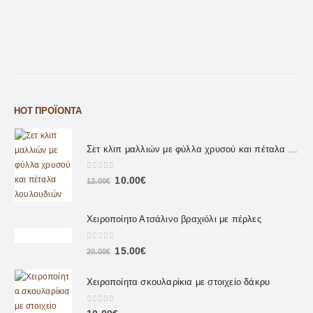
HOT ΠΡΟΪΌΝΤΑ
Σετ κλιπ μαλλιών με φύλλα χρυσού και πέταλα λουλουδιών
0
out of 5
10.00
€
12.00
€
Χειροποίητο Ατσάλινο βραχιόλι με πέρλες
0
out of 5
15.00
€
20.00
€
Χειροποίητα σκουλαρίκια με στοιχείο δάκρυ
0
out of 5