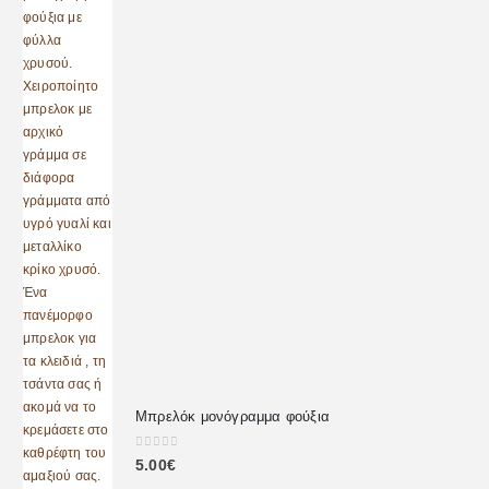
Μπρελόκ μονόγραμμα φούξια
0
out of 5
5.00
€