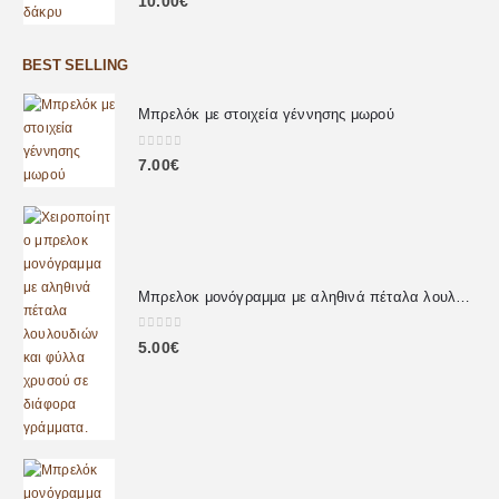
10.00
€
BEST SELLING
Μπρελόκ με στοιχεία γέννησης μωρού
0
out of 5
7.00
€
Μπρελοκ μονόγραμμα με αληθινά πέταλα λουλουδιών
0
out of 5
5.00
€