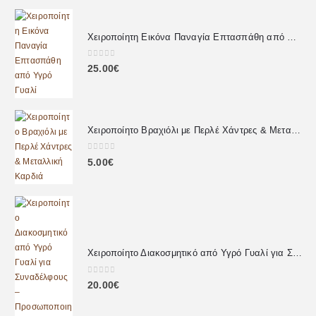
Χειροποίητη Εικόνα Παναγία Επτασπάθη από Υγρό Γυαλί
0
out of 5
25.00
€
Χειροποίητο Βραχιόλι με Περλέ Χάντρες & Μεταλλική Καρδιά
0
out of 5
5.00
€
Χειροποίητο Διακοσμητικό από Υγρό Γυαλί για Συναδέλφους – Προσωποποιημένο Δώρο με Αφιέρωση
0
out of 5
20.00
€