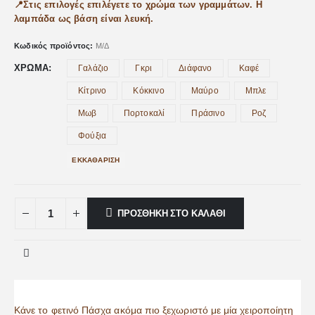
📍Στις επιλογές επιλέγετε το χρώμα των γραμμάτων. Η
λαμπάδα ως βάση είναι λευκή.
Κωδικός προϊόντος:
Μ/Δ
ΧΡΏΜΑ
Γαλάζιο
Γκρι
Διάφανο
Καφέ
Κίτρινο
Κόκκινο
Μαύρο
Μπλε
Μωβ
Πορτοκαλί
Πράσινο
Ροζ
Φούξια
ΕΚΚΑΘΆΡΙΣΗ
ΠΡΟΣΘΉΚΗ ΣΤΟ ΚΑΛΆΘΙ
Κάνε το φετινό Πάσχα ακόμα πιο ξεχωριστό με μία χειροποίητη