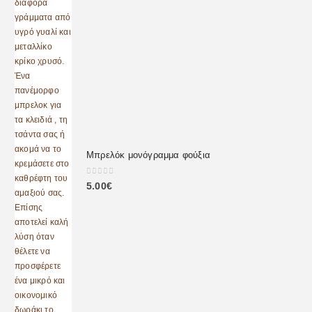
Μπρελόκ μονόγραμμα φούξια
0
out of 5
5.00
€