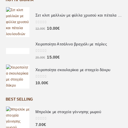
Σετ κλιπ μαλλιών με φύλλα χρυσού και πέταλα λουλουδιών
0
out of 5
10.00
€
12.00
€
Χειροποίητο Ατσάλινο βραχιόλι με πέρλες
0
out of 5
15.00
€
20.00
€
Χειροποίητα σκουλαρίκια με στοιχείο δάκρυ
0
out of 5
10.00
€
BEST SELLING
Μπρελόκ με στοιχεία γέννησης μωρού
0
out of 5
7.00
€