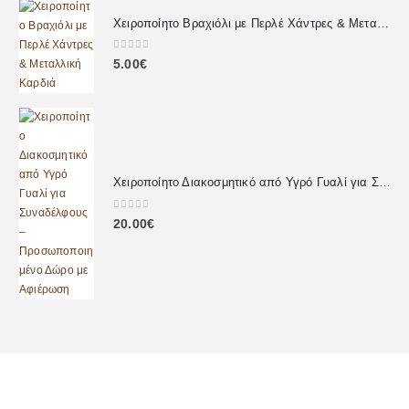
Χειροποίητο Βραχιόλι με Περλέ Χάντρες & Μεταλλική Καρδιά
0
out of 5
5.00
€
Χειροποίητο Διακοσμητικό από Υγρό Γυαλί για Συναδέλφους – Προσωποποιημένο Δώρο με Αφιέρωση
0
out of 5
20.00
€