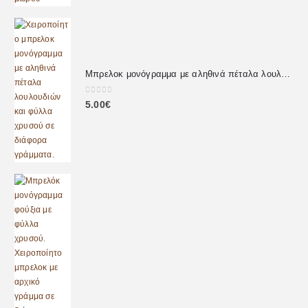
Μπρελοκ μονόγραμμα με αληθινά πέταλα λουλουδιών
0
out of 5
5.00
€