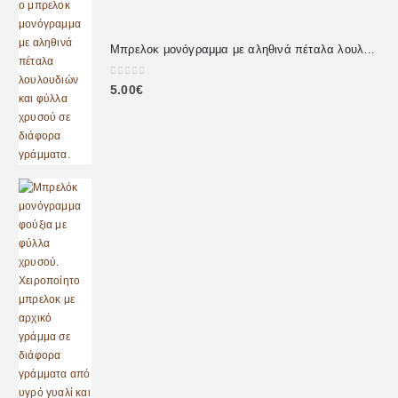
Μπρελοκ μονόγραμμα με αληθινά πέταλα λουλουδιών
0
out of 5
5.00
€