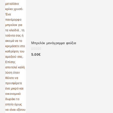
Μπρελόκ μονόγραμμα φούξια
0
out of 5
5.00
€