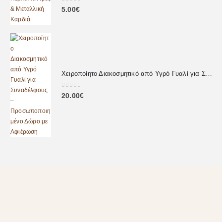
0
out of 5
5.00
€
Χειροποίητο Διακοσμητικό από Υγρό Γυαλί για Συναδέλφους – Προσωποποιημένο Δώρο με Αφιέρωση
0
out of 5
20.00
€