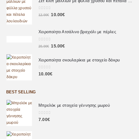
Σετ κλιπ μαλλιών με φύλλα χρυσού και πέταλα λουλουδιών
0
out of 5
10.00
€
12.00
€
Χειροποίητο Ατσάλινο βραχιόλι με πέρλες
0
out of 5
15.00
€
20.00
€
Χειροποίητα σκουλαρίκια με στοιχείο δάκρυ
0
out of 5
10.00
€
BEST SELLING
Μπρελόκ με στοιχεία γέννησης μωρού
0
out of 5
7.00
€