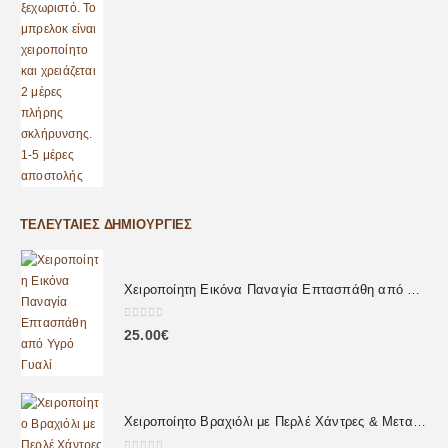
ΤΕΛΕΥΤΑΊΕΣ ΔΗΜΙΟΥΡΓΊΕΣ
Χειροποίητη Εικόνα Παναγία Επτασπάθη από Υγρό Γυαλί
0
out of 5
25.00
€
Χειροποίητο Βραχιόλι με Περλέ Χάντρες & Μεταλλική Καρδιά