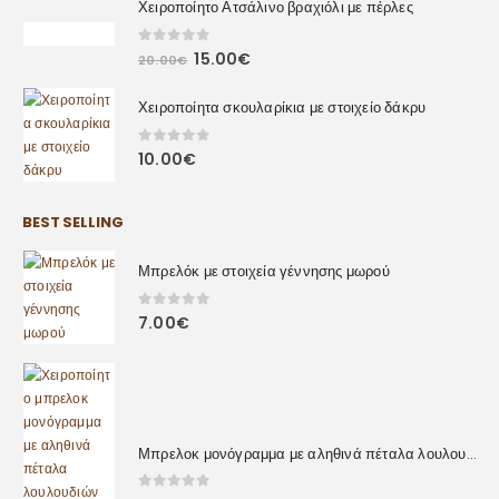
Χειροποίητο Ατσάλινο βραχιόλι με πέρλες
0
out of 5
15.00
€
20.00
€
Χειροποίητα σκουλαρίκια με στοιχείο δάκρυ
0
out of 5
10.00
€
BEST SELLING
Μπρελόκ με στοιχεία γέννησης μωρού
0
out of 5
7.00
€
Μπρελοκ μονόγραμμα με αληθινά πέταλα λουλουδιών
0
out of 5