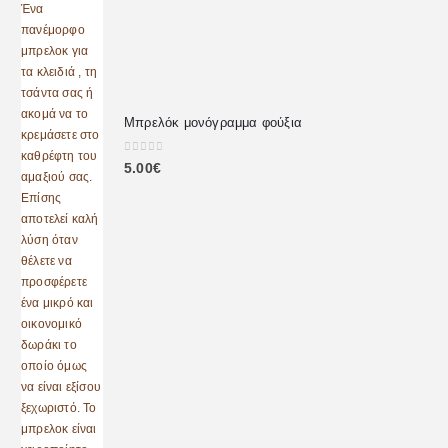
Μπρελόκ μονόγραμμα φούξια
0
out of 5
5.00
€