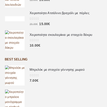
12.00
€
Χειροποίητο Ατσάλινο βραχιόλι με πέρλες
0
out of 5
15.00
€
20.00
€
Χειροποίητα σκουλαρίκια με στοιχείο δάκρυ
0
out of 5
10.00
€
BEST SELLING
Μπρελόκ με στοιχεία γέννησης μωρού
0
out of 5
7.00
€