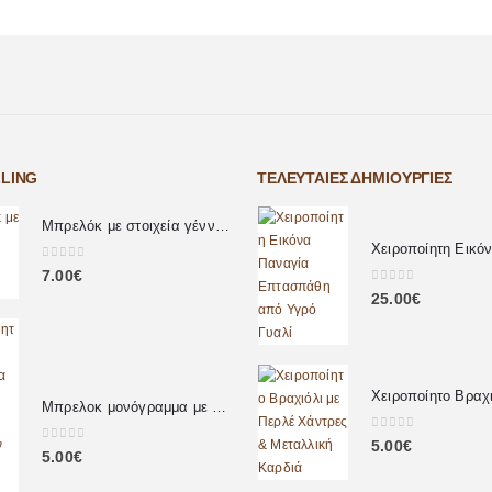
LLING
ΤΕΛΕΥΤΑΊΕΣ ΔΗΜΙΟΥΡΓΊΕΣ
Μπρελόκ με στοιχεία γέννησης μωρού
0
out of 5
7.00
€
0
out of 5
25.00
€
Μπρελοκ μονόγραμμα με αληθινά πέταλα λουλουδιών
0
out of 5
5.00
€
0
out of 5
5.00
€