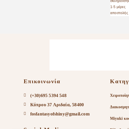
Επικοινωνία
Κατηγ
(+30)695 5394 548
Χειροποίη
Κύπρου 37 Αριδαία, 58400
Διακοσμητ
fosfantasyofshiny@gmail.com
Miyuki κο