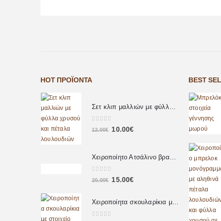
HOT ΠΡΟΪΌΝΤΑ
BEST SE
Σετ κλιπ μαλλιών με φύλλα χρυσού και πέταλα λουλουδιών
0
out of 5
10.00
€
12.00
€
Χειροποίητο Ατσάλινο βραχιόλι με πέρλες
0
out of 5
15.00
€
20.00
€
Χειροποίητα σκουλαρίκια με στοιχείο δάκρυ