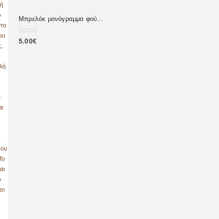
Μπρελόκ μονόγραμμα φούξια
0
out of 5
5.00
€