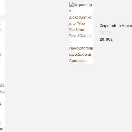
0
out of 5
20.00
€