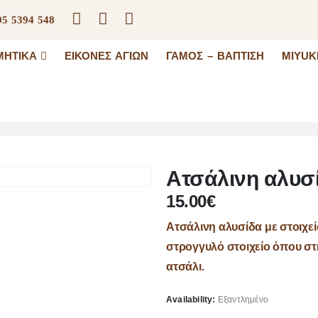
95 5394 548
ΜΗΤΙΚΆ
ΕΙΚΌΝΕΣ ΑΓΊΩΝ
ΓΆΜΟΣ – ΒΆΠΤΙΣΗ
MIYUK
Ατσάλινη αλυσί
15.00
€
Ατσάλινη αλυσίδα με στοιχε
στρογγυλό στοιχείο όπου στ
ατσάλι.
Availability:
Εξαντλημένο