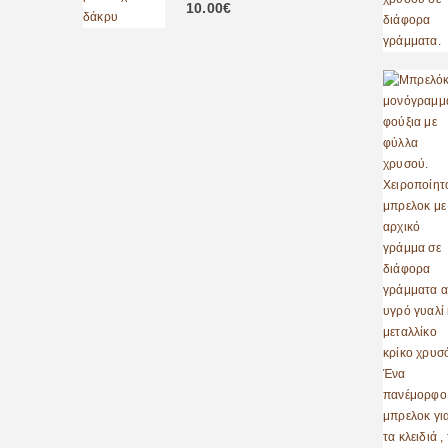
0
out of 5
10.00
€