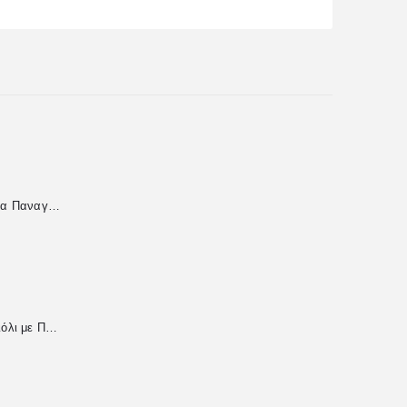
Χειροποίητη Εικόνα Παναγία Επτασπάθη από Υγρό Γυαλί
Χειροποίητο Βραχιόλι με Περλέ Χάντρες & Μεταλλική Καρδιά