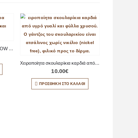
-20%
Χειροποίητα σκουλαρίκια RAINBOW από υγρό γυαλί
Χειροποίητα σκουλαρίκια καρδιά από υγρό γυαλί και φύλλα χρυσού
10.00
€
ΠΡΟΣΘΉΚΗ ΣΤΟ ΚΑΛΆΘΙ
12.
ΠΡΟΣΘ