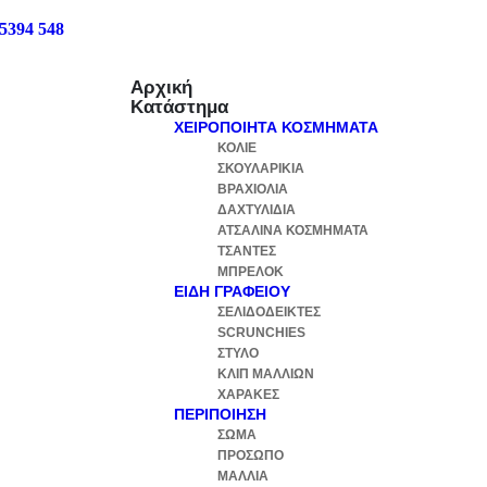
 5394 548
Αρχική
Κατάστημα
ΧΕΙΡΟΠΟΊΗΤΑ ΚΟΣΜΉΜΑΤΑ
ΚΟΛΙΈ
ΣΚΟΥΛΑΡΊΚΙΑ
ΒΡΑΧΙΌΛΙΑ
ΔΑΧΤΥΛΊΔΙΑ
ΑΤΣΆΛΙΝΑ ΚΟΣΜΉΜΑΤΑ
ΤΣΆΝΤΕΣ
ΜΠΡΕΛΌΚ
ΕΊΔΗ ΓΡΑΦΕΊΟΥ
ΣΕΛΙΔΟΔΕΊΚΤΕΣ
SCRUNCHIES
ΣΤΥΛΌ
ΚΛΙΠ ΜΑΛΛΙΏΝ
ΧΆΡΑΚΕΣ
ΠΕΡΙΠΟΊΗΣΗ
ΣΏΜΑ
ΠΡΌΣΩΠΟ
ΜΑΛΛΙΆ