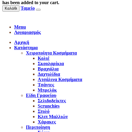
has been added to your cart.
Ταμείο
Καλάθι
Menu
Λογαριασμός
Αρχική
Κατάστημα
Χειροποίητα Κοσμήματα
Κολιέ
Σκουλαρίκια
Βραχιόλια
Δαχτυλίδια
Ατσάλινα Κοσμήματα
Τσάντες
Μπρελόκ
Είδη Γραφείου
Σελιδοδείκτες
Scrunchies
Στυλό
Κλιπ Μαλλιών
Χάρακες
Περιποίηση