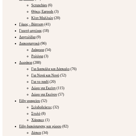
Scrunchies
(6)
Θήκες Earpods
(3)
Κλιπ Μαλλιών
(20)
Γάμος - Βάπτιση
(41)
Γιορτή μητέρας
(18)
Δαχτυλίδια
(9)
Διακοσμητικά
(96)
Διάφορα
(54)
Ρολόγια
(3)
Δωράκια
(288)
Για Δασκάλα και Δάσκαλο
(76)
Για Νονά και Νονό
(52)
Για το παιδί
(20)
Δώρο για Εκείνη
(115)
Δώρο για Εκείνον
(57)
Είδη γραφείου
(52)
Σελιδοδείκτες
(32)
Στυλό
(8)
Χάρακες
(1)
Είδη διακόσμησης και χώρου
(82)
Δίσκοι
(34)