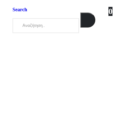
Search
0
0 items