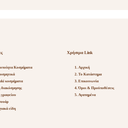
ες
Χρήσιμα Link
ροποίητα Κοσμήματα
Αρχική
οσμητικά
Το Κατάστημα
uki κοσμήματα
Επικοινωνία
 διακόσμησης
Όροι & Προϋποθέσεις
 γραφείου
Αγαπημένα
σουάρ
ιακά είδη