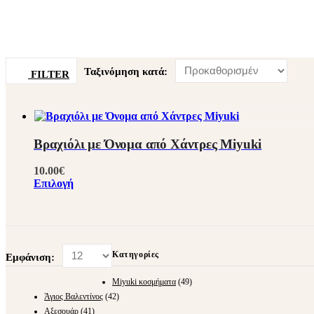
Ταξινόμηση κατά:
FILTER
Βραχιόλι με Όνομα από Χάντρες Miyuki
10.00
€
Επιλογή
Κατηγορίες
Εμφάνιση:
Miyuki κοσμήματα
(49)
Άγιος Βαλεντίνος
(42)
Αξεσουάρ
(41)