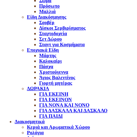
Σώμα
Πρόσωπο
Μαλλιά
Είδη Διακόσμησης
Σουβέρ
Δίσκοι Σερβιρίσματος
Σταχτοδοχεία
Σετ Δώρου
Σταντ για Κοσμήματα
Εποχιακά Είδη
Μάρτης
Καλοκαίρι
Πάσχα
Χριστούγεννα
Άγιος Βαλεντίνος
Γιορτή μητέρας
ΔΩΡΑΚΙΑ
ΓΙΑ ΕΚΕΙΝΗ
ΓΙΑ ΕΚΕΙΝΟΝ
ΓΙΑ ΝΟΝΑ ΚΑΙ ΝΟΝΟ
ΓΙΑ ΔΑΣΚΑΛΑ ΚΑΙ ΔΑΣΚΑΛΟ
ΓΙΑ ΠΑΙΔΙ
Διακοσμητικά
Κεριά και Αρωματικά Χώρου
Ρολόγια