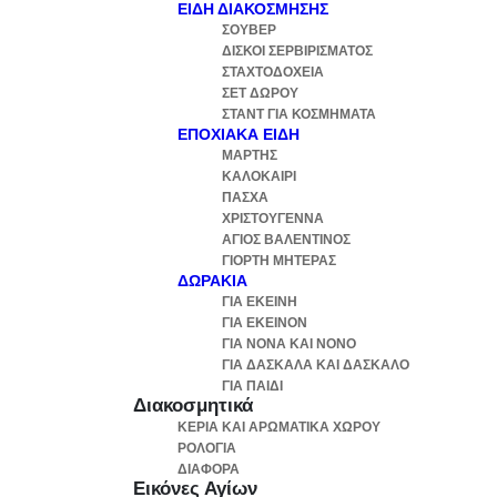
ΕΊΔΗ ΔΙΑΚΌΣΜΗΣΗΣ
ΣΟΥΒΈΡ
ΔΊΣΚΟΙ ΣΕΡΒΙΡΊΣΜΑΤΟΣ
ΣΤΑΧΤΟΔΟΧΕΊΑ
ΣΕΤ ΔΏΡΟΥ
ΣΤΑΝΤ ΓΙΑ ΚΟΣΜΉΜΑΤΑ
ΕΠΟΧΙΑΚΆ ΕΊΔΗ
ΜΆΡΤΗΣ
ΚΑΛΟΚΑΊΡΙ
ΠΆΣΧΑ
ΧΡΙΣΤΟΎΓΕΝΝΑ
ΆΓΙΟΣ ΒΑΛΕΝΤΊΝΟΣ
ΓΙΟΡΤΉ ΜΗΤΈΡΑΣ
ΔΩΡΑΚΙΑ
ΓΙΑ ΕΚΕΙΝΗ
ΓΙΑ ΕΚΕΙΝΟΝ
ΓΙΑ ΝΟΝΑ ΚΑΙ ΝΟΝΟ
ΓΙΑ ΔΑΣΚΑΛΑ ΚΑΙ ΔΑΣΚΑΛΟ
ΓΙΑ ΠΑΙΔΙ
Διακοσμητικά
ΚΕΡΙΆ ΚΑΙ ΑΡΩΜΑΤΙΚΆ ΧΏΡΟΥ
ΡΟΛΌΓΙΑ
ΔΙΆΦΟΡΑ
Εικόνες Αγίων