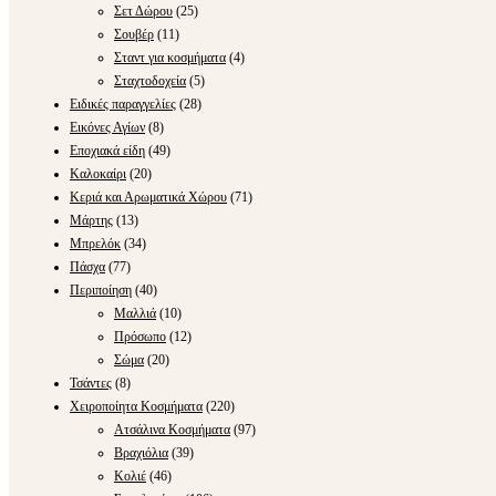
Σετ Δώρου
(25)
Σουβέρ
(11)
Σταντ για κοσμήματα
(4)
Σταχτοδοχεία
(5)
Ειδικές παραγγελίες
(28)
Εικόνες Αγίων
(8)
Εποχιακά είδη
(49)
Καλοκαίρι
(20)
Κεριά και Αρωματικά Χώρου
(71)
Μάρτης
(13)
Μπρελόκ
(34)
Πάσχα
(77)
Περιποίηση
(40)
Μαλλιά
(10)
Πρόσωπο
(12)
Σώμα
(20)
Τσάντες
(8)
Χειροποίητα Κοσμήματα
(220)
Ατσάλινα Κοσμήματα
(97)
Βραχιόλια
(39)
Κολιέ
(46)