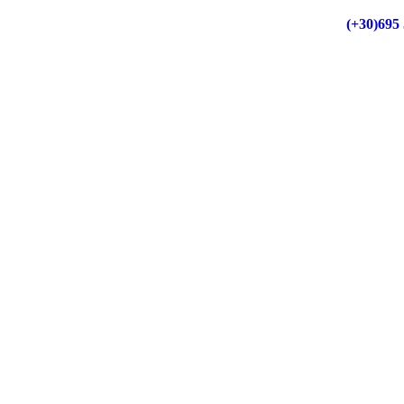
Δωρεάν Μεταφορικά για παραγγελίες άνω των 50€
(+30)695