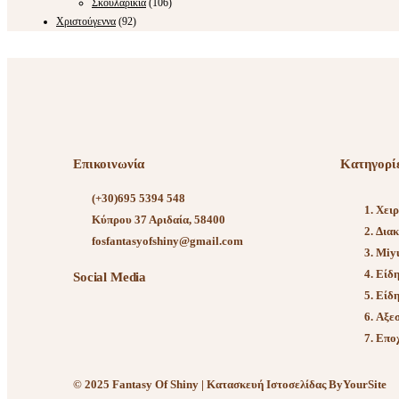
Σκουλαρίκια
(106)
Χριστούγεννα
(92)
Επικοινωνία
Κατηγορί
(+30)695 5394 548
Χει
Κύπρου 37 Αριδαία, 58400
Διακ
fosfantasyofshiny@gmail.com
Miy
Είδη
Social Media
Είδη
Αξε
Εποχ
© 2025 Fantasy Of Shiny | Κατασκευή Ιστοσελίδας
ByYourSite