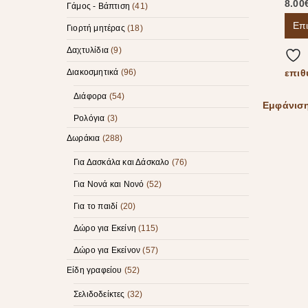
8.00
Γάμος - Βάπτιση
(41)
Επ
Γιορτή μητέρας
(18)
Δαχτυλίδια
(9)
επιθ
Διακοσμητικά
(96)
Διάφορα
(54)
Εμφάνισ
Ρολόγια
(3)
Δωράκια
(288)
Για Δασκάλα και Δάσκαλο
(76)
Για Νονά και Νονό
(52)
Για το παιδί
(20)
Δώρο για Εκείνη
(115)
Δώρο για Εκείνον
(57)
Είδη γραφείου
(52)
Σελιδοδείκτες
(32)