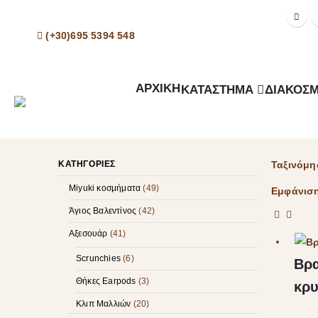
Δωρεάν Μεταφορικά για παραγγελίες άνω των 50€
(+30)695 5394 548
ΑΡΧΙΚΉ
ΚΑΤΆΣΤΗΜΑ
ΔΙΑΚΟΣΜ
ΚΑΤΗΓΟΡΊΕΣ
Ταξινόμη
Miyuki κοσμήματα
(49)
Εμφάνισ
Άγιος Βαλεντίνος
(42)
Αξεσουάρ
(41)
Scrunchies
(6)
Βρα
Θήκες Earpods
(3)
κρυ
Κλιπ Μαλλιών
(20)