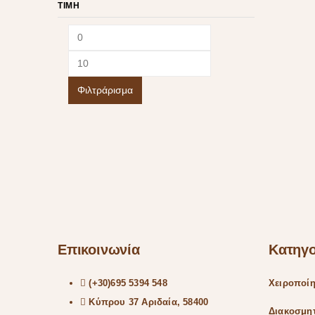
ΤΙΜΉ
Φιλτράρισμα
Επικοινωνία
Κατηγο
(+30)695 5394 548
Χειροποί
Κύπρου 37 Αριδαία, 58400
Διακοσμη