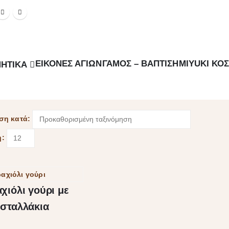
ΕΙΚΌΝΕΣ ΑΓΊΩΝ
ΓΆΜΟΣ – ΒΆΠΤΙΣΗ
MIYUKI ΚΟ
ΗΤΙΚΆ
ση κατά:
η:
χιόλι γούρι με
σταλλάκια