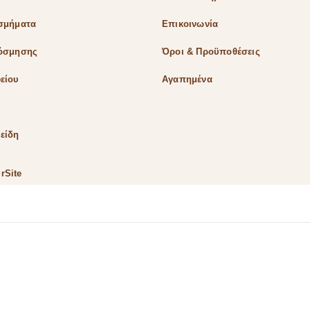
οσμήματα
Επικοινωνία
κόσμησης
Όροι & Προϋποθέσεις
είου
Αγαπημένα
είδη
rSite