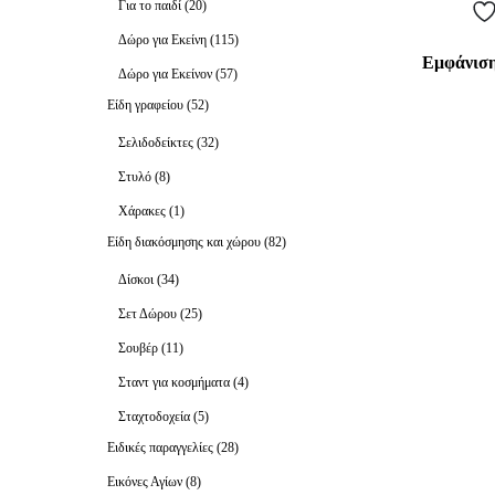
Για το παιδί
(20)
Δώρο για Εκείνη
(115)
Εμφάνιση
Δώρο για Εκείνον
(57)
Είδη γραφείου
(52)
Σελιδοδείκτες
(32)
Στυλό
(8)
Χάρακες
(1)
Είδη διακόσμησης και χώρου
(82)
Δίσκοι
(34)
Σετ Δώρου
(25)
Σουβέρ
(11)
Σταντ για κοσμήματα
(4)
Σταχτοδοχεία
(5)
Ειδικές παραγγελίες
(28)
Εικόνες Αγίων
(8)