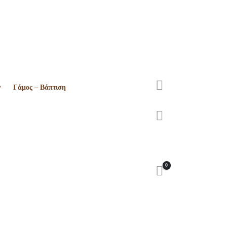
ν
Γάμος – Βάπτιση
0