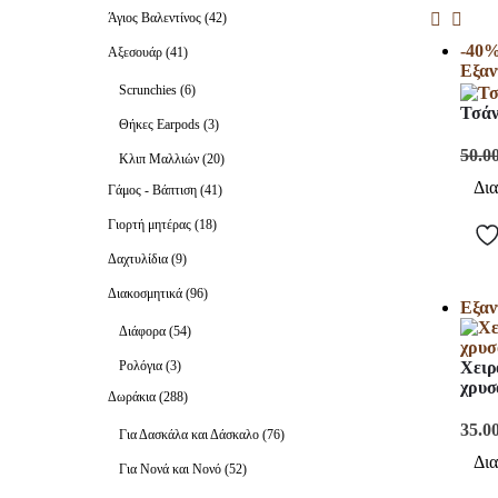
Άγιος Βαλεντίνος
(42)
-40
Αξεσουάρ
(41)
Εξαν
Scrunchies
(6)
Τσάν
Θήκες Earpods
(3)
50.0
Κλιπ Μαλλιών
(20)
Δια
Γάμος - Βάπτιση
(41)
Γιορτή μητέρας
(18)
Δαχτυλίδια
(9)
Διακοσμητικά
(96)
Εξαν
Διάφορα
(54)
Ρολόγια
(3)
Χειρ
χρυσ
Δωράκια
(288)
35.0
Για Δασκάλα και Δάσκαλο
(76)
Δια
Για Νονά και Νονό
(52)