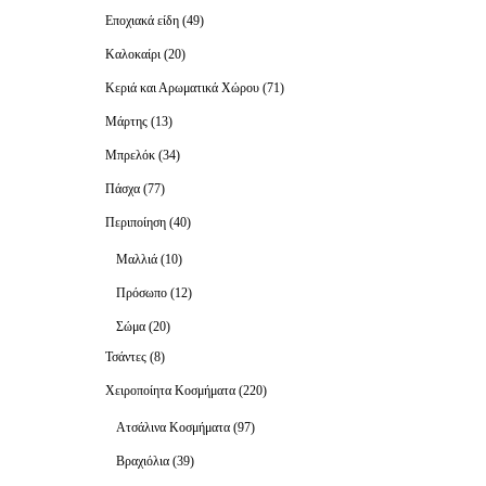
Εποχιακά είδη
(49)
Καλοκαίρι
(20)
Κεριά και Αρωματικά Χώρου
(71)
Μάρτης
(13)
Μπρελόκ
(34)
Πάσχα
(77)
Περιποίηση
(40)
Μαλλιά
(10)
Πρόσωπο
(12)
Σώμα
(20)
Τσάντες
(8)
Χειροποίητα Κοσμήματα
(220)
Ατσάλινα Κοσμήματα
(97)
Βραχιόλια
(39)