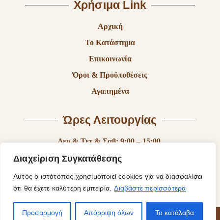
Χρήσιμα Link
Αρχική
Το Κατάστημα
Επικοινωνία
Όροι & Προϋποθέσεις
Αγαπημένα
Ώρες Λειτουργίας
Δευ & Τετ & Σαβ: 9:00 – 15:00
Τρι & Παρ: 9:00 – 14:30 & 17:30-21:00
Διαχείριση Συγκατάθεσης
Πεμ: 9:00-18:00
Αυτός ο ιστότοπος χρησιμοποιεί cookies για να διασφαλίσει
ότι θα έχετε καλύτερη εμπειρία.
Διαβάστε περισσότερα
Κυρ: Κλειστά
Προσαρμογή
Απόρριψη όλων
Το κατάλαβα