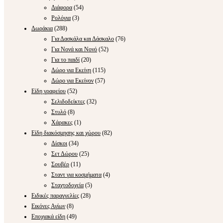
Διάφορα
(54)
Ρολόγια
(3)
Δωράκια
(288)
Για Δασκάλα και Δάσκαλο
(76)
Για Νονά και Νονό
(52)
Για το παιδί
(20)
Δώρο για Εκείνη
(115)
Δώρο για Εκείνον
(57)
Είδη γραφείου
(52)
Σελιδοδείκτες
(32)
Στυλό
(8)
Χάρακες
(1)
Είδη διακόσμησης και χώρου
(82)
Δίσκοι
(34)
Σετ Δώρου
(25)
Σουβέρ
(11)
Σταντ για κοσμήματα
(4)
Σταχτοδοχεία
(5)
Ειδικές παραγγελίες
(28)
Εικόνες Αγίων
(8)
Εποχιακά είδη
(49)