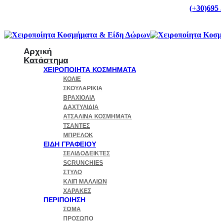
Δωρεάν Μεταφορικά για παραγγελίες άνω των 50€
(+30)695
Αρχική
Κατάστημα
ΧΕΙΡΟΠΟΊΗΤΑ ΚΟΣΜΉΜΑΤΑ
ΚΟΛΙΈ
ΣΚΟΥΛΑΡΊΚΙΑ
ΒΡΑΧΙΌΛΙΑ
ΔΑΧΤΥΛΊΔΙΑ
ΑΤΣΆΛΙΝΑ ΚΟΣΜΉΜΑΤΑ
ΤΣΆΝΤΕΣ
ΜΠΡΕΛΌΚ
ΕΊΔΗ ΓΡΑΦΕΊΟΥ
ΣΕΛΙΔΟΔΕΊΚΤΕΣ
SCRUNCHIES
ΣΤΥΛΌ
ΚΛΙΠ ΜΑΛΛΙΏΝ
ΧΆΡΑΚΕΣ
ΠΕΡΙΠΟΊΗΣΗ
ΣΏΜΑ
ΠΡΌΣΩΠΟ