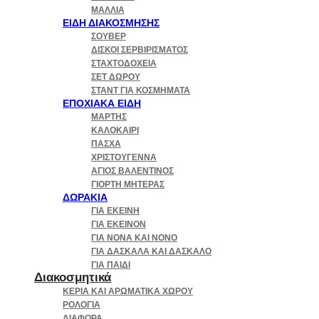
ΜΑΛΛΙΆ
ΕΊΔΗ ΔΙΑΚΌΣΜΗΣΗΣ
ΣΟΥΒΈΡ
ΔΊΣΚΟΙ ΣΕΡΒΙΡΊΣΜΑΤΟΣ
ΣΤΑΧΤΟΔΟΧΕΊΑ
ΣΕΤ ΔΏΡΟΥ
ΣΤΑΝΤ ΓΙΑ ΚΟΣΜΉΜΑΤΑ
ΕΠΟΧΙΑΚΆ ΕΊΔΗ
ΜΆΡΤΗΣ
ΚΑΛΟΚΑΊΡΙ
ΠΆΣΧΑ
ΧΡΙΣΤΟΎΓΕΝΝΑ
ΆΓΙΟΣ ΒΑΛΕΝΤΊΝΟΣ
ΓΙΟΡΤΉ ΜΗΤΈΡΑΣ
ΔΩΡΑΚΙΑ
ΓΙΑ ΕΚΕΙΝΗ
ΓΙΑ ΕΚΕΙΝΟΝ
ΓΙΑ ΝΟΝΑ ΚΑΙ ΝΟΝΟ
ΓΙΑ ΔΑΣΚΑΛΑ ΚΑΙ ΔΑΣΚΑΛΟ
ΓΙΑ ΠΑΙΔΙ
Διακοσμητικά
ΚΕΡΙΆ ΚΑΙ ΑΡΩΜΑΤΙΚΆ ΧΏΡΟΥ
ΡΟΛΌΓΙΑ
ΔΙΆΦΟΡΑ