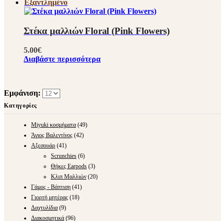
Εξαντλημένο
Στέκα μαλλιών Floral (Pink Flowers)
5.00
€
Διαβάστε περισσότερα
Εμφάνιση:
Κατηγορίες
Miyuki κοσμήματα
(49)
Άγιος Βαλεντίνος
(42)
Αξεσουάρ
(41)
Scrunchies
(6)
Θήκες Earpods
(3)
Κλιπ Μαλλιών
(20)
Γάμος - Βάπτιση
(41)
Γιορτή μητέρας
(18)
Δαχτυλίδια
(9)
Διακοσμητικά
(96)