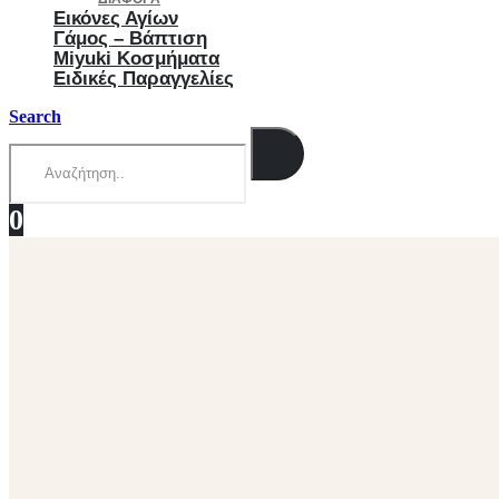
Εικόνες Αγίων
Γάμος – Βάπτιση
Miyuki Κοσμήματα
Ειδικές Παραγγελίες
Search
0
0