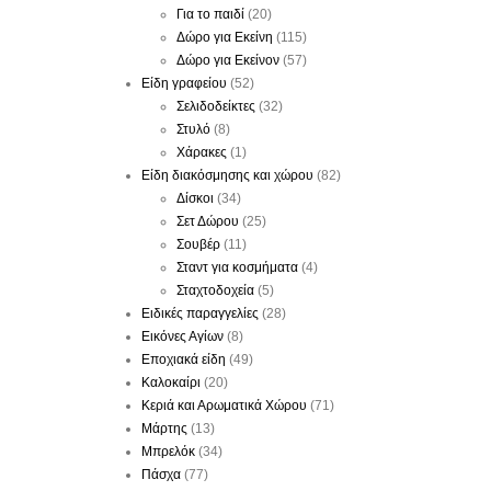
Για το παιδί
(20)
Δώρο για Εκείνη
(115)
Δώρο για Εκείνον
(57)
Είδη γραφείου
(52)
Σελιδοδείκτες
(32)
Στυλό
(8)
Χάρακες
(1)
Είδη διακόσμησης και χώρου
(82)
Δίσκοι
(34)
Σετ Δώρου
(25)
Σουβέρ
(11)
Σταντ για κοσμήματα
(4)
Σταχτοδοχεία
(5)
Ειδικές παραγγελίες
(28)
Εικόνες Αγίων
(8)
Εποχιακά είδη
(49)
Καλοκαίρι
(20)
Κεριά και Αρωματικά Χώρου
(71)
Μάρτης
(13)
Μπρελόκ
(34)
Πάσχα
(77)