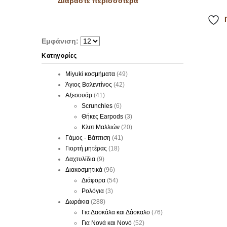
Διαβάστε περισσότερα
Εμφάνιση:
Κατηγορίες
Miyuki κοσμήματα
(49)
Άγιος Βαλεντίνος
(42)
Αξεσουάρ
(41)
Scrunchies
(6)
Θήκες Earpods
(3)
Κλιπ Μαλλιών
(20)
Γάμος - Βάπτιση
(41)
Γιορτή μητέρας
(18)
Δαχτυλίδια
(9)
Διακοσμητικά
(96)
Διάφορα
(54)
Ρολόγια
(3)
Δωράκια
(288)
Για Δασκάλα και Δάσκαλο
(76)
Για Νονά και Νονό
(52)