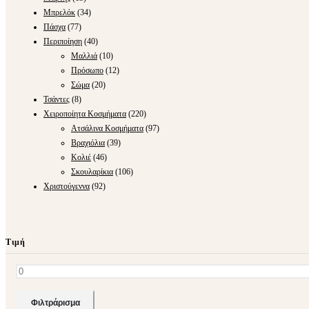
Μπρελόκ
(34)
Πάσχα
(77)
Περιποίηση
(40)
Μαλλιά
(10)
Πρόσωπο
(12)
Σώμα
(20)
Τσάντες
(8)
Χειροποίητα Κοσμήματα
(220)
Ατσάλινα Κοσμήματα
(97)
Βραχιόλια
(39)
Κολιέ
(46)
Σκουλαρίκια
(106)
Χριστούγεννα
(92)
Τιμή
Ελάχιστη
Μέγιστη
Φιλτράρισμα