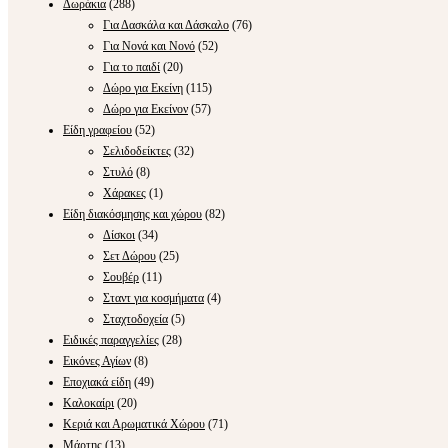
Δωράκια
(288)
Για Δασκάλα και Δάσκαλο
(76)
Για Νονά και Νονό
(52)
Για το παιδί
(20)
Δώρο για Εκείνη
(115)
Δώρο για Εκείνον
(57)
Είδη γραφείου
(52)
Σελιδοδείκτες
(32)
Στυλό
(8)
Χάρακες
(1)
Είδη διακόσμησης και χώρου
(82)
Δίσκοι
(34)
Σετ Δώρου
(25)
Σουβέρ
(11)
Σταντ για κοσμήματα
(4)
Σταχτοδοχεία
(5)
Ειδικές παραγγελίες
(28)
Εικόνες Αγίων
(8)
Εποχιακά είδη
(49)
Καλοκαίρι
(20)
Κεριά και Αρωματικά Χώρου
(71)
Μάρτης
(13)