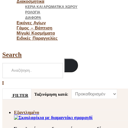
Διακοσμητικά
ΚΕΡΙΆ ΚΑΙ ΑΡΩΜΑΤΙΚΆ ΧΏΡΟΥ
ΡΟΛΌΓΙΑ
ΔΙΆΦΟΡΑ
Εικόνες Αγίων
Γάμος – Βάπτιση
Miyuki Κοσμήματα
Ειδικές Παραγγελίες
Search
0
0
Ταξινόμηση κατά:
FILTER
Εξαντλημένο