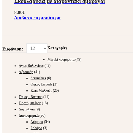
Σκουλαρίκια με διαμαντάκι σμαραγδί
8.00
€
Διαβάστε περισσότερα
Κατηγορίες
Εμφάνιση:
Miyuki κοσμήματα
(49)
Άγιος Βαλεντίνος
(42)
Αξεσουάρ
(41)
Scrunchies
(6)
Θήκες Earpods
(3)
Κλιπ Μαλλιών
(20)
Γάμος - Βάπτιση
(41)
Γιορτή μητέρας
(18)
Δαχτυλίδια
(9)
Διακοσμητικά
(96)
Διάφορα
(54)
Ρολόγια
(3)