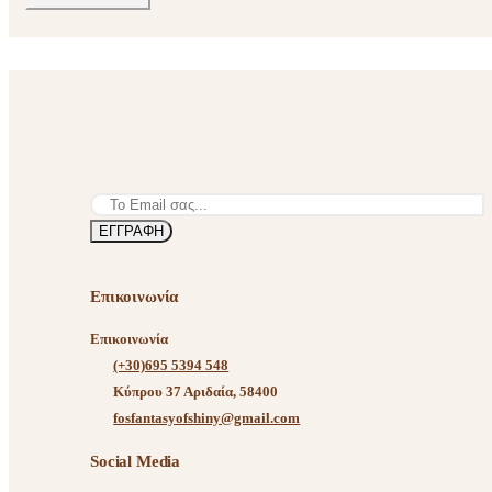
τιμή
τιμή
Επικοινωνία
Επικοινωνία
(+30)695 5394 548
Κύπρου 37 Αριδαία, 58400
fosfantasyofshiny@gmail.com
Social Media