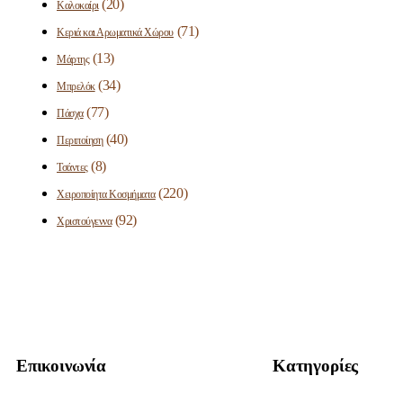
(20)
Καλοκαίρι
(71)
Κεριά και Αρωματικά Χώρου
(13)
Μάρτης
(34)
Μπρελόκ
(77)
Πάσχα
(40)
Περιποίηση
(8)
Τσάντες
(220)
Χειροποίητα Κοσμήματα
(92)
Χριστούγεννα
Επικοινωνία
Κατηγορίες