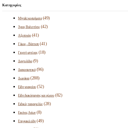
Κατηγορίες
(49)
Miyuki κοσμήματα
(42)
Άγιος Βαλεντίνος
(41)
Αξεσουάρ
(41)
Γάμος - Βάπτιση
(18)
Γιορτή μητέρας
(9)
Δαχτυλίδια
(96)
Διακοσμητικά
(288)
Δωράκια
(52)
Είδη γραφείου
(82)
Είδη διακόσμησης και χώρου
(28)
Ειδικές παραγγελίες
(8)
Εικόνες Αγίων
(49)
Εποχιακά είδη