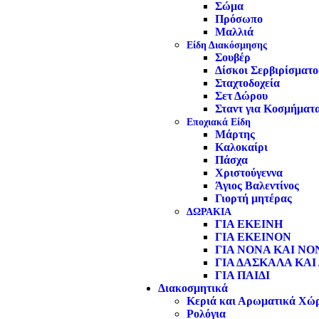
Σώμα
Πρόσωπο
Μαλλιά
Είδη Διακόσμησης
Σουβέρ
Δίσκοι Σερβιρίσματο
Σταχτοδοχεία
Σετ Δώρου
Σταντ για Κοσμήματ
Εποχιακά Είδη
Μάρτης
Καλοκαίρι
Πάσχα
Χριστούγεννα
Άγιος Βαλεντίνος
Γιορτή μητέρας
ΔΩΡΑΚΙΑ
ΓΙΑ ΕΚΕΙΝΗ
ΓΙΑ ΕΚΕΙΝΟΝ
ΓΙΑ ΝΟΝΑ ΚΑΙ ΝΟ
ΓΙΑ ΔΑΣΚΑΛΑ ΚΑΙ
ΓΙΑ ΠΑΙΔΙ
Διακοσμητικά
Κεριά και Αρωματικά Χώ
Ρολόγια