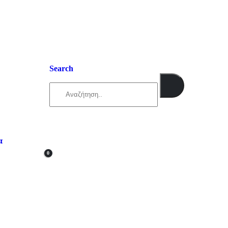
Search
α
0