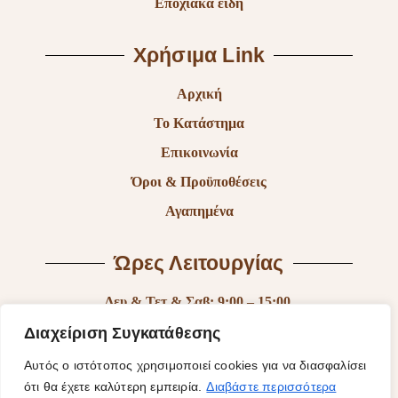
Εποχιακά είδη
Χρήσιμα Link
Αρχική
Το Κατάστημα
Επικοινωνία
Όροι & Προϋποθέσεις
Αγαπημένα
Ώρες Λειτουργίας
Δευ & Τετ & Σαβ: 9:00 – 15:00
Τρι & Παρ: 9:00 – 14:30 & 17:30-21:00
Διαχείριση Συγκατάθεσης
Πεμ: 9:00-18:00
Αυτός ο ιστότοπος χρησιμοποιεί cookies για να διασφαλίσει
ότι θα έχετε καλύτερη εμπειρία.
Διαβάστε περισσότερα
Κυρ: Κλειστά