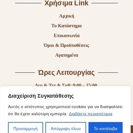
Χρήσιμα Link
Αρχική
Το Κατάστημα
Επικοινωνία
Όροι & Προϋποθέσεις
Αγαπημένα
Ώρες Λειτουργίας
Δευ & Τετ & Σαβ: 9:00 – 15:00
Τρι & Παρ: 9:00 – 14:30 & 17:30-21:00
Διαχείριση Συγκατάθεσης
Πεμ: 9:00-18:00
Αυτός ο ιστότοπος χρησιμοποιεί cookies για να διασφαλίσει
ότι θα έχετε καλύτερη εμπειρία.
Διαβάστε περισσότερα
Κυρ: Κλειστά
Προσαρμογή
Απόρριψη όλων
Το κατάλαβα