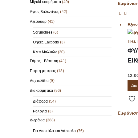
Miyuki κοσμήματα
(49)
Εμφάνισ
Άγιος Βαλεντίνος
(42)
Αξεσουάρ
(41)
Εξαν
Scrunchies
(6)
Θήκες Earpods
(3)
ΦΥ
Κλιπ Μαλλιών
(20)
ΕΙ
Γάμος - Βάπτιση
(41)
Γιορτή μητέρας
(18)
12.0
Δαχτυλίδια
(9)
Δια
Διακοσμητικά
(96)
Διάφορα
(54)
Ρολόγια
(3)
Εμφάνισ
Δωράκια
(288)
Για Δασκάλα και Δάσκαλο
(76)