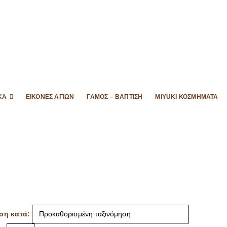
ΚΆ
ΕΙΚΌΝΕΣ ΑΓΊΩΝ
ΓΆΜΟΣ – ΒΆΠΤΙΣΗ
MIYUKI ΚΟΣΜΉΜΑΤΑ
ση κατά: