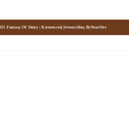
025 Fantasy Of Shiny | Κατασκευή Ιστοσελίδας
ByYourSite