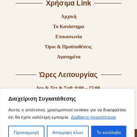
Χρήσιμα Link
Αρχική
Το Κατάστημα
Επικοινωνία
Όροι & Προϋποθέσεις
Αγαπημένα
Ώρες Λειτουργίας
Δευ & Τετ & Σαβ: 9:00 – 15:00
Τρι & Παρ: 9:00 – 14:30 & 17:30-21:00
Διαχείριση Συγκατάθεσης
Πεμ: 9:00-18:00
Αυτός ο ιστότοπος χρησιμοποιεί cookies για να διασφαλίσει
ότι θα έχετε καλύτερη εμπειρία.
Διαβάστε περισσότερα
Κυρ: Κλειστά
Προσαρμογή
Απόρριψη όλων
Το κατάλαβα