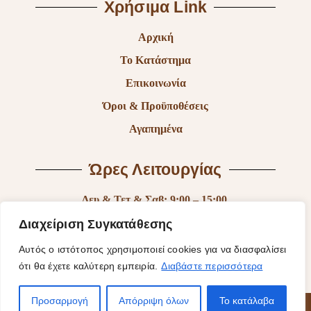
Χρήσιμα Link
Αρχική
Το Κατάστημα
Επικοινωνία
Όροι & Προϋποθέσεις
Αγαπημένα
Ώρες Λειτουργίας
Δευ & Τετ & Σαβ: 9:00 – 15:00
Τρι & Παρ: 9:00 – 14:30 & 17:30-21:00
Διαχείριση Συγκατάθεσης
Πεμ: 9:00-18:00
Αυτός ο ιστότοπος χρησιμοποιεί cookies για να διασφαλίσει
ότι θα έχετε καλύτερη εμπειρία.
Διαβάστε περισσότερα
Κυρ: Κλειστά
Προσαρμογή
Απόρριψη όλων
Το κατάλαβα