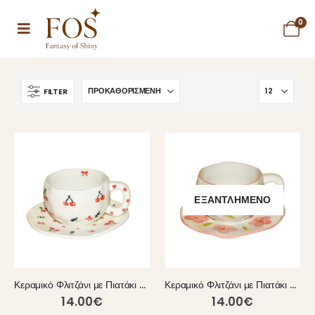
0
FILTER
ΕΞΑΝΤΛΗΜΈΝΟ
Κεραμικό Φλιτζάνι με Πιατάκι & κερασάκια 300 ml
Κεραμικό Φλιτζάνι με Πιατάκι & Ροζ Λουλούδια (300 ml)
14.00
€
14.00
€