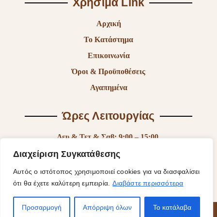
Χρήσιμα Link
Αρχική
Το Κατάστημα
Επικοινωνία
Όροι & Προϋποθέσεις
Αγαπημένα
Ώρες Λειτουργίας
Δευ & Τετ & Σαβ: 9:00 – 15:00
Τρι & Παρ: 9:00 – 14:30 & 17:30-21:00
Διαχείριση Συγκατάθεσης
Πεμ: 9:00-18:00
Αυτός ο ιστότοπος χρησιμοποιεί cookies για να διασφαλίσει
ότι θα έχετε καλύτερη εμπειρία.
Διαβάστε περισσότερα
Κυρ: Κλειστά
Προσαρμογή
Απόρριψη όλων
Το κατάλαβα
© 2025 Fantasy Of Shiny | Κατασκευή Ιστοσελίδας
ByYourSite