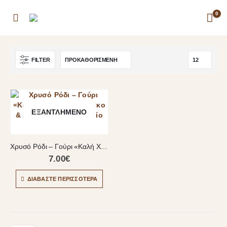
0
FILTER
ΕΞΑΝΤΛΗΜΈΝΟ
Χρυσό Ρόδι – Γούρι «Καλή Χρονιά» με Φιόγκο & Διακοσμητικό Στοιχείο
7.00
€
ΔΙΑΒΆΣΤΕ ΠΕΡΙΣΣΌΤΕΡΑ