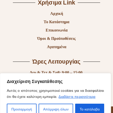
Χρήσιμα Link
Αρχική
Το Κατάστημα
Επικοινωνία
Όροι & Προϋποθέσεις
Αγαπημένα
Ώρες Λειτουργίας
Δευ & Τετ & Σαβ: 9:00 – 15:00
Τρι & Παρ: 9:00 – 14:30 & 17:30-21:00
Διαχείριση Συγκατάθεσης
Πεμ: 9:00-18:00
Αυτός ο ιστότοπος χρησιμοποιεί cookies για να διασφαλίσει
ότι θα έχετε καλύτερη εμπειρία.
Διαβάστε περισσότερα
Κυρ: Κλειστά
Προσαρμογή
Απόρριψη όλων
Το κατάλαβα