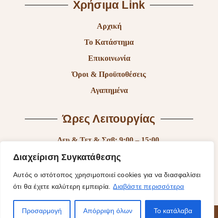
Χρήσιμα Link
Αρχική
Το Κατάστημα
Επικοινωνία
Όροι & Προϋποθέσεις
Αγαπημένα
Ώρες Λειτουργίας
Δευ & Τετ & Σαβ: 9:00 – 15:00
Τρι & Παρ: 9:00 – 14:30 & 17:30-21:00
Διαχείριση Συγκατάθεσης
Πεμ: 9:00-18:00
Αυτός ο ιστότοπος χρησιμοποιεί cookies για να διασφαλίσει
ότι θα έχετε καλύτερη εμπειρία.
Διαβάστε περισσότερα
Κυρ: Κλειστά
Προσαρμογή
Απόρριψη όλων
Το κατάλαβα