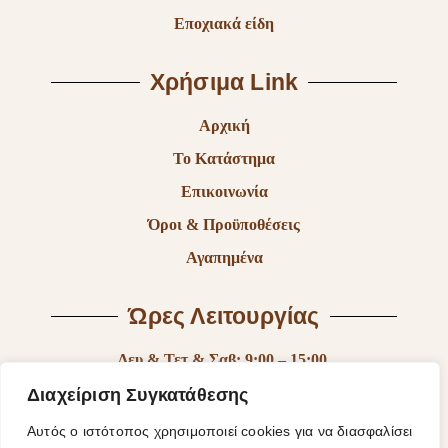
Εποχιακά είδη
Χρήσιμα Link
Αρχική
Το Κατάστημα
Επικοινωνία
Όροι & Προϋποθέσεις
Αγαπημένα
Ώρες Λειτουργίας
Δευ & Τετ & Σαβ: 9:00 – 15:00
Τρι & Παρ: 9:00 – 14:30 & 17:30-21:00
Διαχείριση Συγκατάθεσης
Πεμ: 9:00-18:00
Αυτός ο ιστότοπος χρησιμοποιεί cookies για να διασφαλίσει