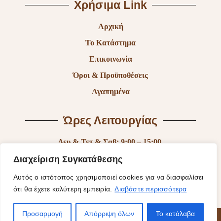
Χρήσιμα Link
Αρχική
Το Κατάστημα
Επικοινωνία
Όροι & Προϋποθέσεις
Αγαπημένα
Ώρες Λειτουργίας
Δευ & Τετ & Σαβ: 9:00 – 15:00
Τρι & Παρ: 9:00 – 14:30 & 17:30-21:00
Διαχείριση Συγκατάθεσης
Πεμ: 9:00-18:00
Αυτός ο ιστότοπος χρησιμοποιεί cookies για να διασφαλίσει
ότι θα έχετε καλύτερη εμπειρία.
Διαβάστε περισσότερα
Κυρ: Κλειστά
Προσαρμογή
Απόρριψη όλων
Το κατάλαβα