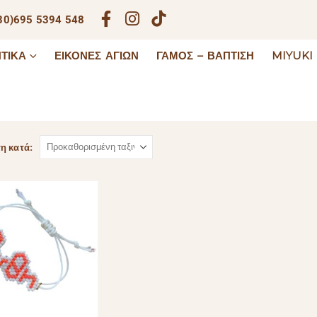
30)695 5394 548
ΤΙΚΆ
ΕΙΚΌΝΕΣ ΑΓΊΩΝ
ΓΆΜΟΣ – ΒΆΠΤΙΣΗ
MIYUKI
η κατά: