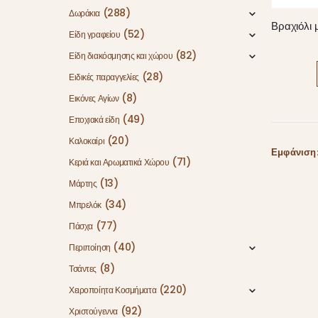
(288)
Δωράκια
(52)
Είδη γραφείου
(82)
Είδη διακόσμησης και χώρου
(28)
Ειδικές παραγγελίες
(8)
Εικόνες Αγίων
(49)
Εποχιακά είδη
(20)
Καλοκαίρι
Εμφάνιση
(71)
Κεριά και Αρωματικά Χώρου
(13)
Μάρτης
(34)
Μπρελόκ
(77)
Πάσχα
(40)
Περιποίηση
(8)
Τσάντες
(220)
Χειροποίητα Κοσμήματα
(92)
Χριστούγεννα