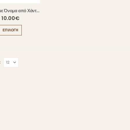
Βραχιόλι με Όνομα από Χάντρες Miyuki
10.00
€
ΕΠΙΛΟΓΉ
: