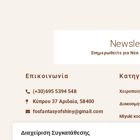
Newsle
Ενημερωθείτε για Νέα
Επικοινωνία
Κατηγ
(+30)695 5394 548
Χειροποί
Κύπρου 37 Αριδαία, 58400
Διακοσμη
fosfantasyofshiny@gmail.com
Miyuki κ
Social Media
Είδη διακ
Διαχείριση Συγκατάθεσης