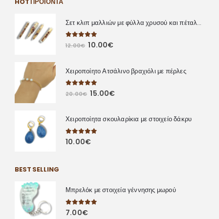
HOT ΠΡΟΪΌΝΤΑ
Σετ κλιπ μαλλιών με φύλλα χρυσού και πέταλα λουλουδιών
0
out of 5
10.00
€
12.00
€
Χειροποίητο Ατσάλινο βραχιόλι με πέρλες
0
out of 5
15.00
€
20.00
€
Χειροποίητα σκουλαρίκια με στοιχείο δάκρυ
0
out of 5
10.00
€
BEST SELLING
Μπρελόκ με στοιχεία γέννησης μωρού
0
out of 5
7.00
€