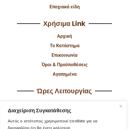
Εποχιακά είδη
Χρήσιμα Link
Αρχική
Το Κατάστημα
Επικοινωνία
Όροι & Προϋποθέσεις
Αγαπημένα
Ώρες Λειτουργίας
Δευ & Τετ & Σαβ: 9:00 – 15:00
Διαχείριση Συγκατάθεσης
Τρι & Παρ: 9:00 – 14:30 & 17:30-21:00
Αυτός ο ιστότοπος χρησιμοποιεί cookies για να
Πεμ: 9:00-18:00
διασφαλίσει ότι θα έχετε καλύτερη