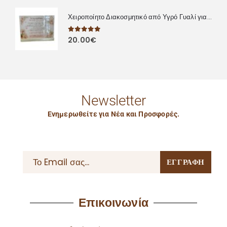
Χειροποίητο Διακοσμητικό από Υγρό Γυαλί για Συναδέλφους – Προσωποποιημένο Δώρο με Αφιέρωση
0
out of 5
20.00
€
Newsletter
Ενημερωθείτε για Νέα και Προσφορές.
Επικοινωνία