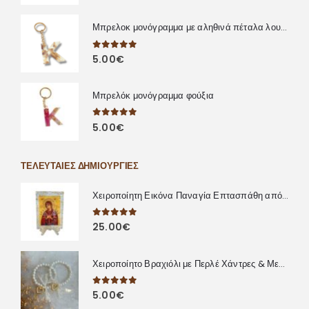
Μπρελοκ μονόγραμμα με αληθινά πέταλα λουλουδιών
0
out of 5
5.00
€
Μπρελόκ μονόγραμμα φούξια
0
out of 5
5.00
€
ΤΕΛΕΥΤΑΊΕΣ ΔΗΜΙΟΥΡΓΊΕΣ
Χειροποίητη Εικόνα Παναγία Επτασπάθη από Υγρό Γυαλί
0
out of 5
25.00
€
Χειροποίητο Βραχιόλι με Περλέ Χάντρες & Μεταλλική Καρδιά
0
out of 5
5.00
€