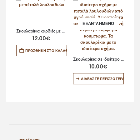
-
ΕΞΑΝΤΛΗΜΈΝΟ
Σκουλαρίκια καρδιές με πέταλά λουλουδιών
12.00
€
ΠΡΟΣΘΉΚΗ ΣΤΟ ΚΑΛΆΘΙ
Σκουλαρίκια σε ιδιαίτερο σχήμα
10.00
€
ΔΙΑΒΆΣΤΕ ΠΕΡΙΣΣΌΤΕΡΑ